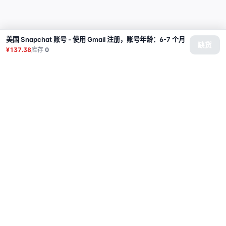
美国 Snapchat 账号 - 使用 Gmail 注册，账号年龄：6-7 个月
缺货
¥137.38
库存
0
商品
代理
使用教程
常见问题
联系
API
登录
© 2026 All rights reserved.
Privacy Policy
服务条款
售后政策