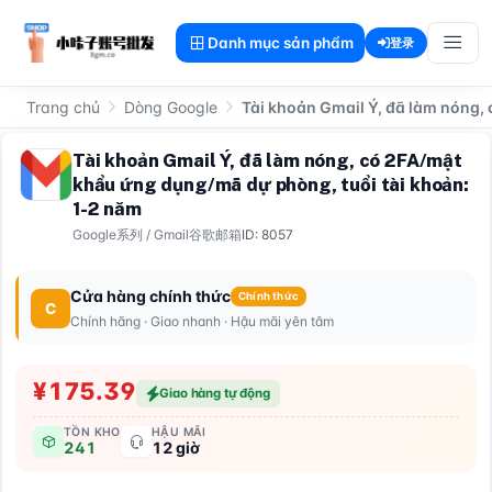
Danh mục sản phẩm
登录
Trang chủ
Dòng Google
Tài khoản Gmail Ý, đã làm nóng,
Tài khoản Gmail Ý, đã làm nóng, có 2FA/mật
khẩu ứng dụng/mã dự phòng, tuổi tài khoản:
1-2 năm
Google系列
/
Gmail谷歌邮箱
ID: 8057
Cửa hàng chính thức
Chính thức
C
Chính hãng · Giao nhanh · Hậu mãi yên tâm
¥175.39
Giao hàng tự động
TỒN KHO
HẬU MÃI
241
12 giờ