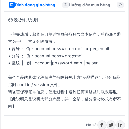
Định dạng giao hàng
Hướng dẫn mua hàng
Hư
📦 发货格式说明

下单完成后，您将在订单详情页获取账号文本信息，单条账号通
常为一行，常见分隔符有：

• 冒号  :   例：account:password:email:helper_email

• 分号  ;   例：account;password;email

• 竖线  |   例：account|password|email|helper

每个产品的具体字段顺序与分隔符见上方"商品描述"，部分商品
另附 cookie / session 文件。

请妥善保存账号信息，使用过程中遇到任何问题及时联系客服。

【此说明只是说明大部分产品，并非全部，部分发货格式有所不
同】
Mua ngay
Chia sẻ: