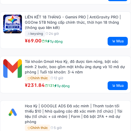
LIÊN KẾT 18 THÁNG - Gemini PRO | AntiGravity PRO |
GGOne 5TB Nâng cấp chính thức, thời hạn 18 tháng
(thông qua liên kết)
24 giờ
keysing
¥69.00
Mua
9
Tự động
Tài khoản Gmail Hoa Kỳ, đã được làm nóng, bật xác
minh 2 bước, bao gồm mật khẩu ứng dụng và 10 mã dự
phòng | Tuổi tài khoản: 3-4 năm
12 giờ
Chính thức
¥231.84
Mua
131
Tự động
Hoa Kỳ | GOOGLE ADS Đã xác minh | Thanh toán tối
thiểu $10 | Nhà quảng cáo đã xác minh (tổ chức) | Tài
liệu (tổ chức + cá nhân) | Farm | Đã bật 2FA + mã dự
phòng
5 giờ
Chính thức