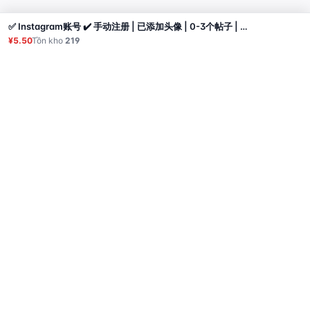
✅ Instagram账号 ✔️ 手动注册 | 已添加头像 | 0-3个帖子 | 3-5+个关注 | 通过邮箱验证，包含邮箱@onet | ✅
Mua
¥5.50
Tồn kho
219
Sản phẩm
Proxy
Hướng dẫn sử dụng
Câu hỏi thường gặp
Liên hệ
API
Đăng nhập
© 2026 All rights reserved.
Privacy Policy
服务条款
售后政策