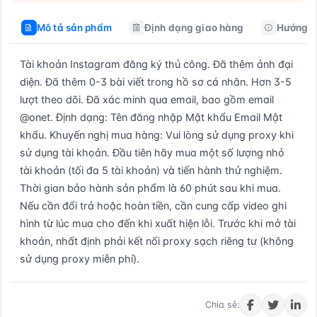
Mô tả sản phẩm
Định dạng giao hàng
Hướng d
Tài khoản Instagram đăng ký thủ công. Đã thêm ảnh đại 
diện. Đã thêm 0-3 bài viết trong hồ sơ cá nhân. Hơn 3-5 
lượt theo dõi. Đã xác minh qua email, bao gồm email 
@onet. Định dạng: Tên đăng nhập Mật khẩu Email Mật 
khẩu. Khuyến nghị mua hàng: Vui lòng sử dụng proxy khi 
sử dụng tài khoản. Đầu tiên hãy mua một số lượng nhỏ 
tài khoản (tối đa 5 tài khoản) và tiến hành thử nghiệm. 
Thời gian bảo hành sản phẩm là 60 phút sau khi mua. 
Nếu cần đổi trả hoặc hoàn tiền, cần cung cấp video ghi 
hình từ lúc mua cho đến khi xuất hiện lỗi. Trước khi mở tài 
khoản, nhất định phải kết nối proxy sạch riêng tư (không 
sử dụng proxy miễn phí).
Mua ngay
Chia sẻ: