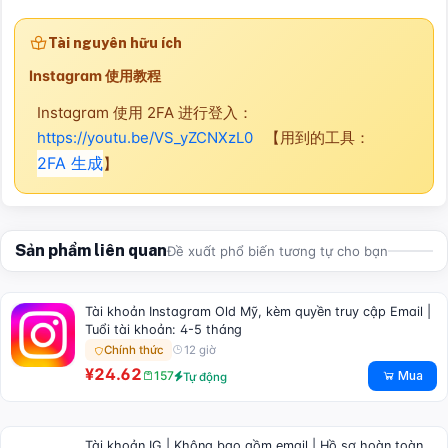
Tài nguyên hữu ích
Instagram 使用教程
Instagram 使用 2FA 进行登入：
https://youtu.be/VS_yZCNXzL0
【用到的工具：
2FA 生成
】
Sản phẩm liên quan
Đề xuất phổ biến tương tự cho bạn
Tài khoản Instagram Old Mỹ, kèm quyền truy cập Email |
Tuổi tài khoản: 4-5 tháng
12 giờ
Chính thức
¥24.62
Mua
157
Tự động
Tài khoản IG | Không bao gồm email | Hồ sơ hoàn toàn