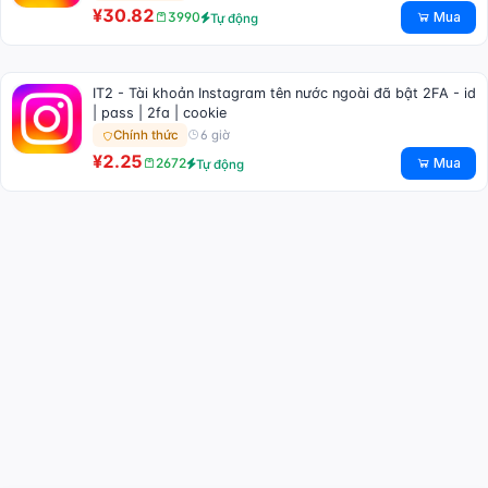
¥30.82
Mua
3990
Tự động
IT2 - Tài khoản Instagram tên nước ngoài đã bật 2FA - id
| pass | 2fa | cookie
6 giờ
Chính thức
¥2.25
Mua
2672
Tự động