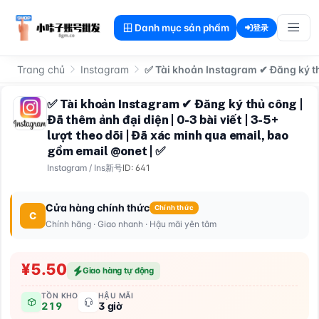
Danh mục sản phẩm
登录
Trang chủ
Instagram
✅ Tài khoản Instagram ✔ Đăng ký thủ
✅ Tài khoản Instagram ✔ Đăng ký thủ công |
Đã thêm ảnh đại diện | 0-3 bài viết | 3-5+
lượt theo dõi | Đã xác minh qua email, bao
gồm email @onet | ✅
Instagram
/
Ins新号
ID: 641
Cửa hàng chính thức
Chính thức
C
Chính hãng · Giao nhanh · Hậu mãi yên tâm
¥5.50
Giao hàng tự động
TỒN KHO
HẬU MÃI
219
3 giờ