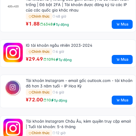
trống | Đã bật 2FA | Tài khoản được đăng ký từ các IP
của các quốc gia khác nhau
48 giờ
Chính thức
¥1.88
Mua
6348
Tự động
IG tài khoản ngẫu nhiên 2023-2024
6 giờ
Chính thức
¥29.49
Mua
1094
Tự động
Tài khoản Instagram - email gốc outlook.com - tài khoản
đã hơn 3 năm tuổi - IP Hoa Kỳ
6 giờ
Chính thức
¥72.00
Mua
10
Tự động
Tài khoản Instagram Châu Âu, kèm quyền truy cập email
| Tuổi tài khoản: 5-6 tháng
12 giờ
Chính thức