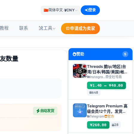
¥
简体中文
·
CNY
登录
教程
联系
工具
申请成为卖家
赞助
5
好友数量
Threads 脆Ip/地区(台
湾/日本/韩国/美国)帐
号-邮箱可自绑-ig 密码
Instagra...
全社号商
可改｜Threads脆（新
¥1.40 – ¥40.00
号/月号/2025年脆号/
648
自选号）
Telegram Premium 高
自动发货
级会员12个月，发货方
式：自动发货礼品链接
Telegram
官方
【非账号产品，产品
¥260.00
28
100%可用（无售后，
使用教程看商品介