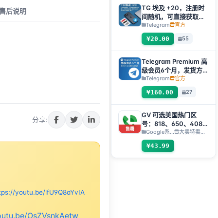
绍）】
TG 埃及 +20，注册时
售后说明
间随机，可直接获取验
证码登入，支持任何设
Telegram
官方
备（获取验证码
¥20.00
55
+tdata/session文件）
🔥
Telegram Premium 高
级会员6个月，发货方
式：自动发货礼品链接
Telegram
官方
【非账号产品，产品
¥160.00
27
100%可用（无售后，
使用教程看商品介
绍）】
GV 可选美国热门区
分享:
号：818、650、408、
售罄
323、424 新 Gmail
Google系...
大卖特卖…
¥43.99
tps://youtu.be/lfU9Q8aYvIA
youtu.be/OsZVsnkAetw