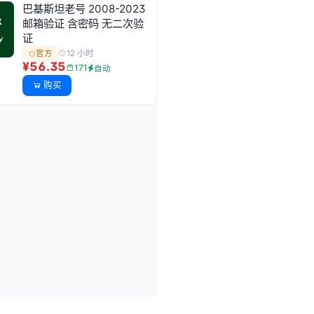
巴基斯坦老号 2008-2023
邮箱验证 含密码 无二次验
证
12 小时
官方
¥56.35
171
自动
购买