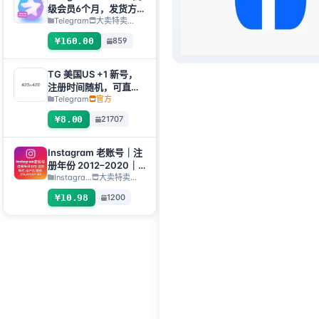
级会员6个月，发货方
式：人工发货礼品链接
Telegram
大卖特卖…
【注：购买必须提交售
¥160.00
859
后工单才发货】
TG 美国US +1 新号，
注册时间随机，可直接
获取验证码登入，支持
Telegram
官方
任何设备（获取验证码
¥8.00
21707
+tdata/session文件）
🔥
Instagram 老账号｜注
册年份 2012–2020｜
格式：用户名:密
Instagra...
大卖特卖…
码:2FA:API:IAM【仅支
¥10.98
1200
持临时使用，所有库存
完成自动检查存活，所
以不对死号进行售后，
如果介意请勿下单】