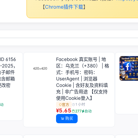
【
Chrome插件下载
】
 6156
Facebook 真实账号 | 地
-2025，
区：乌克兰（+380） | 格
电子邮件
式：手机号：密码：
包含邮箱
UserAgent | 浏览器
更改密
Cookie | 含好友及资料填
充 | 非广告用途 【仅支持
使用Cookie登入】
1 小时
官方
动
¥5.65
277
自动
购买