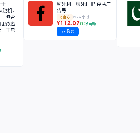
册于
匈牙利 - 匈牙利 IP 存活广
好友随机，
告号
），包含
24 小时
官方
¥112.07
可更改密
2
自动
常，开启
购买
动