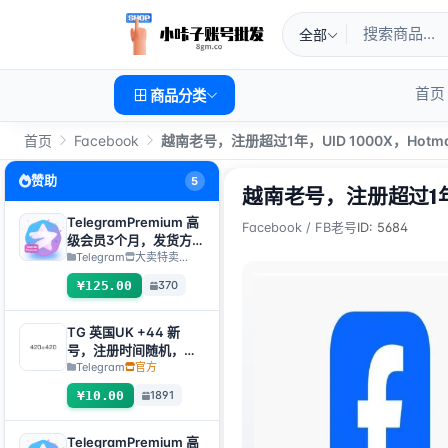
全部
首页
商品分类
首页
Facebook
越南老号，注册超过1年，UID 1000X，Hot
赞助
5
越南老号，注册超过1年，
TelegramPremium 高
Facebook
/
FB老号
ID: 5684
级会员3个月，发货方
式：人工发货礼品链接
Telegram
大卖特卖…
【注：购买必须提交售
¥125.00
370
后工单才发货】
TG 英国UK +44 新
号，注册时间随机，可
直接获取验证码登入，
Telegram
官方
支持任何设备（获取验
¥10.00
1891
证码+tdata/session文
件）🔥
TelegramPremium 高