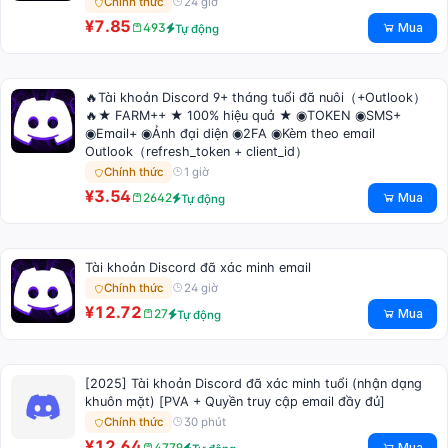
24 giờ
Chính thức
¥7.85
Mua
493
Tự động
🔥Tài khoản Discord 9+ tháng tuổi đã nuôi（+Outlook）
🔥★ FARM++ ★ 100% hiệu quả ★ ◉TOKEN ◉SMS+
◉Email+ ◉Ảnh đại diện ◉2FA ◉Kèm theo email
Outlook（refresh_token + client_id）
1 giờ
Chính thức
¥3.54
Mua
2642
Tự động
Tài khoản Discord đã xác minh email
24 giờ
Chính thức
¥12.72
Mua
27
Tự động
[2025] Tài khoản Discord đã xác minh tuổi (nhận dạng
khuôn mặt) [PVA + Quyền truy cập email đầy đủ]
30 phút
Chính thức
¥12.64
Mua
4779