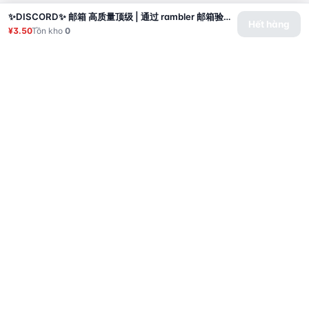
✨DISCORD✨ 邮箱 高质量顶级 | 通过 rambler 邮箱验证 | 姓名为西里尔字母 | 手动注册 | 性别混合 | 注册国家/地区 IP 荷兰
Hết hàng
¥3.50
Tồn kho
0
Sản phẩm
Proxy
Hướng dẫn sử dụng
Câu hỏi thường gặp
Liên hệ
API
Đăng nhập
© 2026 All rights reserved.
Privacy Policy
服务条款
售后政策