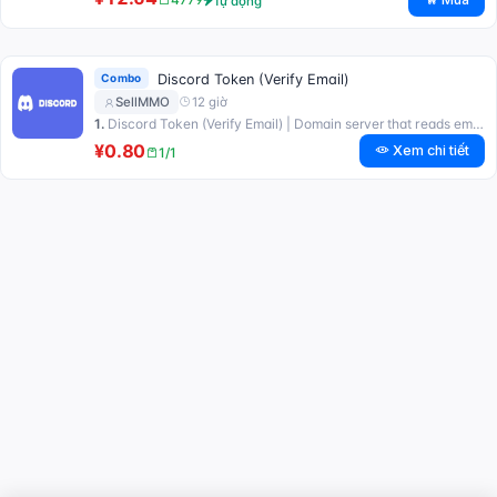
Tự động
Combo
Discord Token (Verify Email)
12 giờ
SellMMO
1.
Discord Token (Verify Email) | Domain server that reads email
¥0.80
Xem chi tiết
1/1