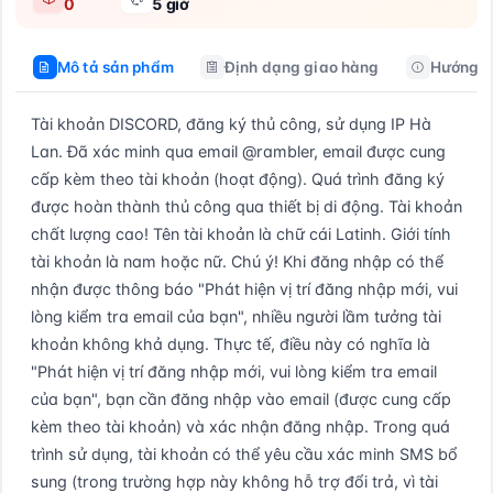
0
5 giờ
Mô tả sản phẩm
Định dạng giao hàng
Hướng d
Tài khoản DISCORD, đăng ký thủ công, sử dụng IP Hà 
Lan. Đã xác minh qua email @rambler, email được cung 
cấp kèm theo tài khoản (hoạt động). Quá trình đăng ký 
được hoàn thành thủ công qua thiết bị di động. Tài khoản 
chất lượng cao! Tên tài khoản là chữ cái Latinh. Giới tính 
tài khoản là nam hoặc nữ. Chú ý! Khi đăng nhập có thể 
nhận được thông báo "Phát hiện vị trí đăng nhập mới, vui 
lòng kiểm tra email của bạn", nhiều người lầm tưởng tài 
khoản không khả dụng. Thực tế, điều này có nghĩa là 
"Phát hiện vị trí đăng nhập mới, vui lòng kiểm tra email 
của bạn", bạn cần đăng nhập vào email (được cung cấp 
kèm theo tài khoản) và xác nhận đăng nhập. Trong quá 
trình sử dụng, tài khoản có thể yêu cầu xác minh SMS bổ 
sung (trong trường hợp này không hỗ trợ đổi trả, vì tài 