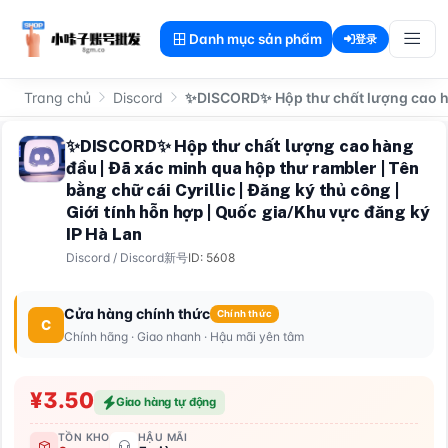
Danh mục sản phẩm
登录
Trang chủ
Discord
✨DISCORD✨ Hộp thư chất lượng cao hàng
✨DISCORD✨ Hộp thư chất lượng cao hàng
đầu | Đã xác minh qua hộp thư rambler | Tên
bằng chữ cái Cyrillic | Đăng ký thủ công |
Giới tính hỗn hợp | Quốc gia/Khu vực đăng ký
IP Hà Lan
Discord
/
Discord新号
ID: 5608
Cửa hàng chính thức
Chính thức
C
Chính hãng · Giao nhanh · Hậu mãi yên tâm
¥3.50
Giao hàng tự động
TỒN KHO
HẬU MÃI