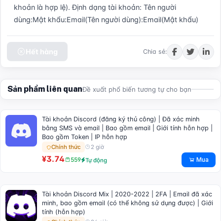
khoản là hợp lệ). Định dạng tài khoản: Tên người 
dùng:Mật khẩu:Email(Tên người dùng):Email(Mật khẩu)
Hết hàng
Chia sẻ:
Sản phẩm liên quan
Đề xuất phổ biến tương tự cho bạn
Tài khoản Discord (đăng ký thủ công) | Đã xác minh
bằng SMS và email | Bao gồm email | Giới tính hỗn hợp |
Bao gồm Token | IP hỗn hợp
2 giờ
Chính thức
¥3.74
Mua
559
Tự động
Tài khoản Discord Mix | 2020-2022 | 2FA | Email đã xác
minh, bao gồm email (có thể không sử dụng được) | Giới
tính (hỗn hợp)