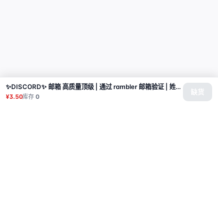
✨DISCORD✨ 邮箱 高质量顶级 | 通过 rambler 邮箱验证 | 姓名为西里尔字母 | 手动注册 | 性别混合 | 注册国家/地区 IP 荷兰
缺货
¥3.50
库存
0
商品
代理
使用教程
常见问题
联系
API
登录