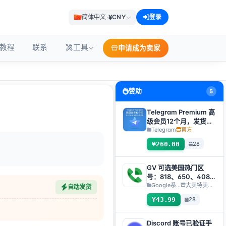
¥
简体中文
·
CNY
登录
教程
联系
工具
申请成为卖家
赞助
5
Telegram Premium 高
级会员12个月，发货方
式：自动发货礼品链接
Telegram
官方
【非账号产品，产品
¥260.00
28
100%可用（无售后，
使用教程看商品介
绍）】
GV 可选美国热门区
号：818、650、408、
323、424 新 Gmail
Google系...
大卖特卖…
自动发货
¥43.99
28
Discord 账号已验证手