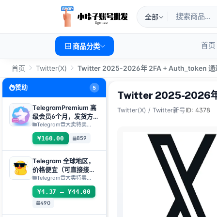
全部
首页
商品分类
首页
Twitter(X)
Twitter 2025-2026年 2FA + Auth_token 
赞助
5
Twitter 2025-2026
TelegramPremium 高
Twitter(X)
/
Twitter新号
ID: 4378
级会员6个月，发货方
式：人工发货礼品链接
Telegram
大卖特卖…
【注：购买必须提交售
¥160.00
859
后工单才发货】
Telegram 全球地区，
价格便宜（可直接接码
登入/TDATA/JSON
Telegram
大卖特卖…
.SESSION）
¥4.37 – ¥44.00
490