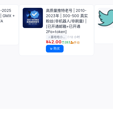
7-2025
高质量推特老号 | 2010-
| GMX +
2023年 | 300-500 真实
FA
粉丝(非机器人/非刷量) |
[已开通邮箱+已开通
2Fa+token]
动
12 小时
喜哈哈小…
¥42.00
283
手动
购买