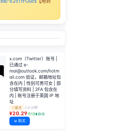
u.be/-E2cTfFOucs
【用到
x.com（Twitter）账号 |
已通过
e-
mai@outlook.com
/hotm
ail.com 验证，邮箱地址包
含在内 | 性别可男可女 | 部
分填写资料 | 2FA 包含在
内 | 账号注册于英国 IP 地
址
2 小时
官方
¥20.29
13
自动
购买