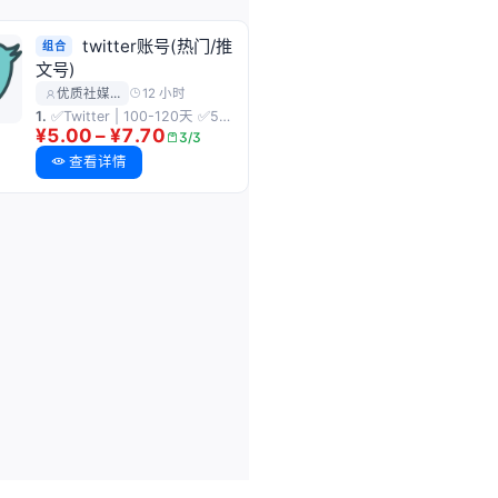
twitter账号(热门/推
组合
文号)
12 小时
优质社媒…
1.
✅Twitter | 100-120天 ✅50-75条推文 ✅已绑定邮箱 | 双重验证 | token
¥5.00 – ¥7.70
3/3
查看详情