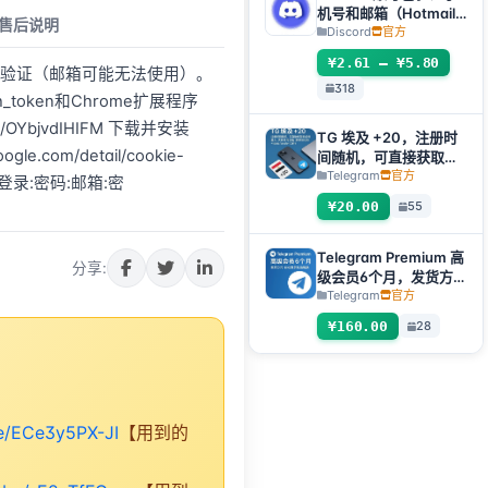
机号和邮箱（Hotmail
售后说明
Live）包含2FA和
Discord
官方
Token
¥2.61 – ¥5.80
ail邮箱验证（邮箱可能无法使用）。
318
h_token和Chrome扩展程序
be/OYbjvdIHIFM 下载并安装
TG 埃及 +20，注册时
gle.com/detail/cookie-
间随机，可直接获取验
证码登入，支持任何设
Telegram
官方
格式：登录:密码:邮箱:密
备（获取验证码
¥20.00
55
+tdata/session文件）
🔥
Telegram Premium 高
分享:
级会员6个月，发货方
式：自动发货礼品链接
Telegram
官方
【非账号产品，产品
¥160.00
28
100%可用（无售后，
使用教程看商品介
绍）】
be/ECe3y5PX-JI
【用到的