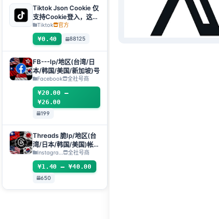
Tiktok Json Cookie 仅
支持Cookie登入，这个
产品没有售后，包括购
Tiktok
官方
买前存在的问题
¥0.40
88125
FB---Ip/地区(台湾/日
本/韩国/美国/新加坡)号
Facebook
全社号商
¥20.00 –
¥26.00
199
Threads 脆Ip/地区(台
湾/日本/韩国/美国)帐
号-邮箱可自绑-ig 密码
Instagra...
全社号商
可改｜Threads脆（新
¥1.40 – ¥40.00
号/月号/2025年脆号/
650
自选号）