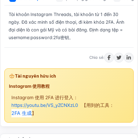
Tài khoản Instagram Threads, tài khoản từ 1 đến 30 
ngày. Đã xác minh số điện thoại, đi kèm khóa 2FA. Ảnh 
đại diện là con gái Mỹ và có bài đăng. Định dạng tệp = 
username:password:2fa密钥。
Mua ngay
Chia sẻ:
Tài nguyên hữu ích
Instagram 使用教程
Instagram 使用 2FA 进行登入：
https://youtu.be/VS_yZCNXzL0
【用到的工具：
2FA 生成
】