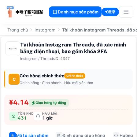
Danh mục sản phẩm
登录
Trang chủ
Instagram
Tài khoản Instagram Threads, đã x
Tài khoản Instagram Threads, đã xác minh
bằng điện thoại, bao gồm khóa 2FA
Instagram
/
Threads
ID: 4347
Cửa hàng chính thức
Chính thức
C
Chính hãng · Giao nhanh · Hậu mãi yên tâm
¥4.14
Giao hàng tự động
TỒN KHO
HẬU MÃI
431
1 giờ
Mô tả sản phẩm
Định dạng giao hàng
Hướng d