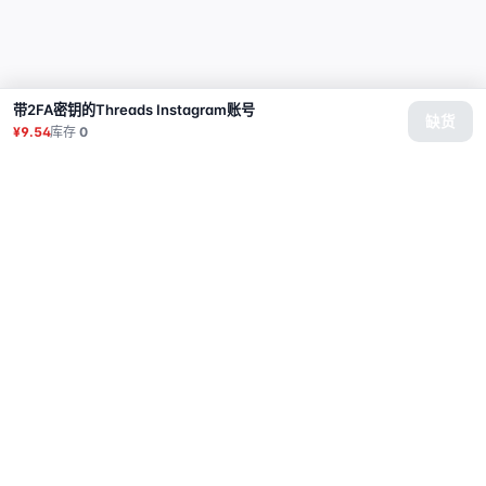
带2FA密钥的Threads Instagram账号
缺货
¥9.54
库存
0
商品
代理
使用教程
常见问题
联系
API
登录
© 2026 All rights reserved.
Privacy Policy
服务条款
售后政策