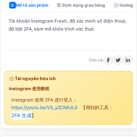
Mô tả sản phẩm
Định dạng giao hàng
Hướng d
Tài khoản Instagram Fresh, đã xác minh số điện thoại, 
đã bật 2FA, kèm mã khóa trình xác thực
Mua ngay
Chia sẻ:
Tài nguyên hữu ích
Instagram 使用教程
Instagram 使用 2FA 进行登入：
https://youtu.be/VS_yZCNXzL0
【用到的工具：
2FA 生成
】