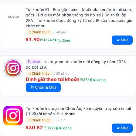
Tài khoản IG | Bao gồm email (outlook.com/hotmail.com,
gốc) | Đã điền một phần thông tin hồ sơ | Đã thiết lập
2FA | Tài khoản được đăng ký từ các IP của các quốc gia
khác nhau
48 giờ
Chính thức
¥1.90
Mua
16242
Tự động
Tự chọn
instagram tài khoản mới đăng ký năm 2026,
đã bật 2FA
30 phút
Chính thức
Định giá theo tài khoản
656
Tự động
Chọn & Mua
Tài khoản Instagram Châu Âu, kèm quyền truy cập email
| Tuổi tài khoản: 5-6 tháng
12 giờ
Chính thức
¥30.82
Mua
3979
Tự động