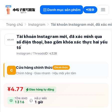
Danh mục sản phẩm
登录
Trang chủ
Instagram
Tài khoản Instagram mới, đã xác mi
Tài khoản Instagram mới, đã xác minh qua
số điện thoại, bao gồm khóa xác thực hai yếu
tố
Instagram
/
Threads
ID: 4328
Cửa hàng chính thức
Chính thức
C
Chính hãng · Giao nhanh · Hậu mãi yên tâm
¥4.77
Giao hàng tự động
TỒN KHO
HẬU MÃI
1316
1 giờ