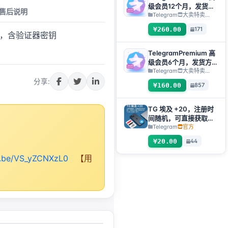
级会员12个月，发货方
售后说明
式：人工发货礼品链接
Telegram
大卖特卖…
【注：购买必须提交售
¥260.00
171
后工单才发货】
认证，含验证器密钥
TelegramPremium 高
级会员6个月，发货方
式：人工发货礼品链接
Telegram
大卖特卖…
【注：购买必须提交售
分享:
¥160.00
857
后工单才发货】
TG 埃及 +20，注册时
间随机，可直接获取验
证码登入，支持任何设
Telegram
官方
备（获取验证码
¥20.00
44
+tdata/session文件）
🔥
tu.be/VS_yZCNXzL0
【用