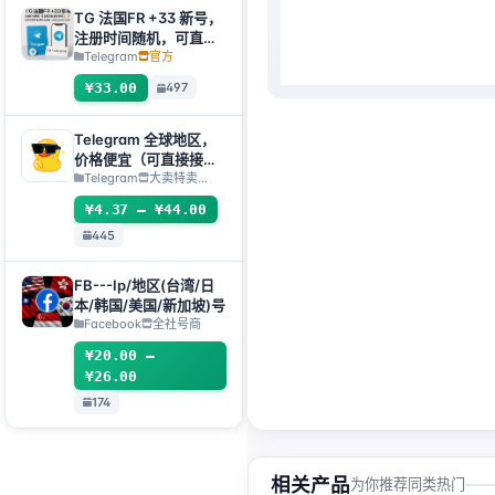
TG 法国FR +33 新号，
注册时间随机，可直接
获取验证码登入，支持
Telegram
官方
任何设备（获取验证码
¥33.00
497
+tdata/session文件）
🔥
Telegram 全球地区，
价格便宜（可直接接码
登入/TDATA/JSON
Telegram
大卖特卖…
.SESSION）
¥4.37 – ¥44.00
445
FB---Ip/地区(台湾/日
本/韩国/美国/新加坡)号
Facebook
全社号商
¥20.00 –
¥26.00
174
相关产品
为你推荐同类热门