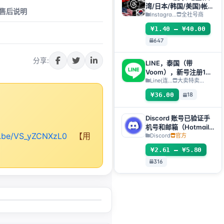
湾/日本/韩国/美国)帐
售后说明
号-邮箱可自绑-ig 密码
Instagra...
全社号商
可改｜Threads脆（新
¥1.40 – ¥40.00
号/月号/2025年脆号/
647
自选号）
分享:
LINE，泰国（带
Voom），新号注册1天
+，扫码转移【自动发
Line(连...
大卖特卖…
货，所有库存均会完成
¥36.00
18
自动检测存活】
Discord 账号已验证手
机号和邮箱（Hotmail
tu.be/VS_yZCNXzL0
【用
Live）包含2FA和
Discord
官方
Token
¥2.61 – ¥5.80
316