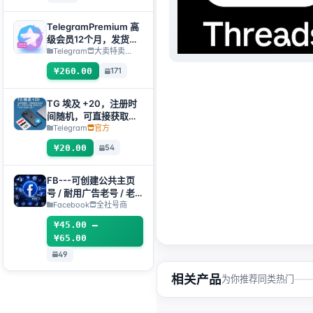
TelegramPremium 高
级会员12个月，发货方
式：人工发货礼品链接
Telegram
大卖特卖…
【注：购买必须提交售
¥260.00
171
后工单才发货】
TG 埃及 +20，注册时
间随机，可直接获取验
证码登入，支持任何设
Telegram
官方
备（获取验证码
¥20.00
54
+tdata/session文件）
🔥
FB---可创建公共主页
号 / 耐用广告老号 / 老
主页(粉丝专页)组合
Facebook
全社号商
¥45.00 –
¥65.00
49
相关产品
为你推荐同类热门