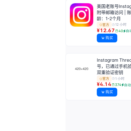
美国老账号Insta
附带邮箱访问 | 
龄：1-2个月
12 小时
官方
¥12.67
40
自
购买
Instagram Thre
号，已通过手机
双重验证密钥
1 小时
官方
¥4.14
374
自
购买