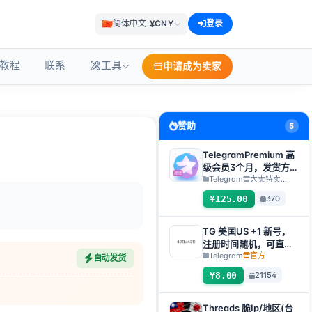
¥
简体中文
·
CNY
登录
教程
联系
工具
申请成为卖家
赞助
5
TelegramPremium 高
级会员3个月，发货方
式：人工发货礼品链接
Telegram
大卖特卖…
【注：购买必须提交售
¥125.00
370
后工单才发货】
TG 美国US +1 新号，
注册时间随机，可直接
获取验证码登入，支持
Telegram
官方
自动发货
任何设备（获取验证码
¥8.00
21154
+tdata/session文件）
🔥
Threads 脆Ip/地区(台