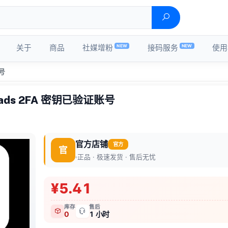
NEW
NEW
关于
商品
社媒增粉
接码服务
使用
账号
reads 2FA 密钥已验证账号
官方店铺
官方
官
正品 · 极速发货 · 售后无忧
¥5.41
库存
售后
0
1 小时