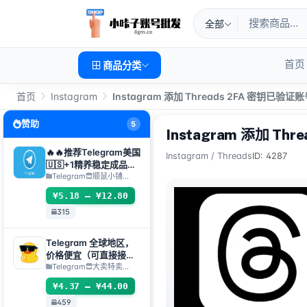
全部
首页
商品分类
首页
Instagram
Instagram 添加 Threads 2FA 密钥已验证
赞助
5
Instagram 添加 Th
🔥🔥推荐Telegram美国
Instagram
/
Threads
ID: 4287
🇺🇸+1精养稳定成品号
（包登录成功使用）api
Telegram
顺鼠小铺…
接码手机电脑都可登录 ❗️
¥5.18 – ¥12.80
使用教程请看详情
315
Telegram 全球地区，
价格便宜（可直接接码
登入/TDATA/JSON
Telegram
大卖特卖…
.SESSION）
¥4.37 – ¥44.00
459