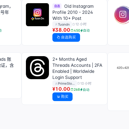
gram，
Old Instagram
自选
账号年
Profile 2010 - 2024
With 10+ Post
12 小时
Tuandn
¥38.00
450
动
自动
自选购买
ads 账
2+ Months Aged
验证，含
Threads Accounts | 2FA
Enabled | Worldwide
Login Support
13 小时
PrimeSto…
动
¥10.00
268
自动
购买