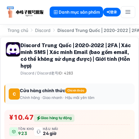
Danh mục sản phẩm
登录
Trang chủ
Discord
Discord Trung Quốc | 2020-2022 | 2FA
Discord Trung Quốc | 2020-2022 | 2FA | Xác
minh SMS | Xác minh Email (bao gồm email,
có thể không sử dụng được) | Giới tính (Hỗn
hợp)
Discord
/
Discord老号
ID: 4283
Cửa hàng chính thức
Chính thức
C
Chính hãng · Giao nhanh · Hậu mãi yên tâm
¥10.47
Giao hàng tự động
TỒN KHO
HẬU MÃI
923
24 giờ