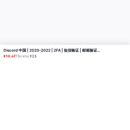
Discord 中国 | 2020-2022 | 2FA | 短信验证 | 邮箱验证（包含邮箱，可能无法使用） | 性别（混合）
Mua
¥10.47
Tồn kho
923
Sản phẩm
Proxy
Hướng dẫn sử dụng
Câu hỏi thường gặp
Liên hệ
API
Đăng nhập