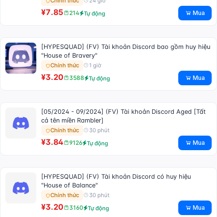
24 giờ
Chính thức
¥7.85
Mua
214
Tự động
[HYPESQUAD] (FV) Tài khoản Discord bao gồm huy hiệu
"House of Bravery"
1 giờ
Chính thức
¥3.20
Mua
3588
Tự động
[05/2024 - 09/2024] (FV) Tài khoản Discord Aged [Tất
cả tên miền Rambler]
30 phút
Chính thức
¥3.84
Mua
9126
Tự động
[HYPESQUAD] (FV) Tài khoản Discord có huy hiệu
"House of Balance"
30 phút
Chính thức
¥3.20
Mua
3160
Tự động