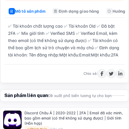
Mô tả sản phẩm
Định dạng giao hàng
Hướng d
✅ Tài khoản chất lượng cao ✅ Tài khoản Old ✅ Đã bật 
2FA ✅ Mix giới tính ✅ Verified SMS ✅ Verified Email, kèm 
theo email (có thể không sử dụng được) ✅ Tài khoản có 
thể bao gồm lịch sử trò chuyện và máy chủ ✅ Định dạng 
tài khoản: Tên đăng nhập:Mật khẩu:Email:Mật khẩu:2FA
Mua ngay
Chia sẻ:
Sản phẩm liên quan
Đề xuất phổ biến tương tự cho bạn
Discord Châu Á | 2020-2022 | 2FA | Email đã xác minh,
bao gồm email (có thể không sử dụng được) | Giới tính
(Hỗn hợp)