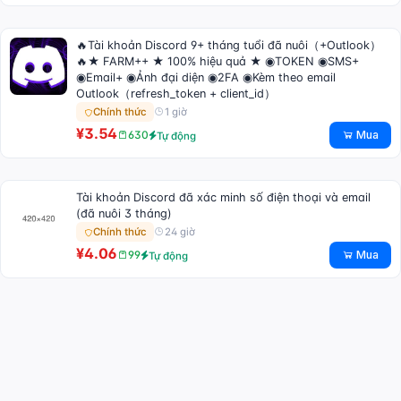
🔥Tài khoản Discord 9+ tháng tuổi đã nuôi（+Outlook）
🔥★ FARM++ ★ 100% hiệu quả ★ ◉TOKEN ◉SMS+
◉Email+ ◉Ảnh đại diện ◉2FA ◉Kèm theo email
Outlook（refresh_token + client_id）
1 giờ
Chính thức
¥3.54
Mua
630
Tự động
Tài khoản Discord đã xác minh số điện thoại và email
(đã nuôi 3 tháng)
24 giờ
Chính thức
¥4.06
Mua
99
Tự động