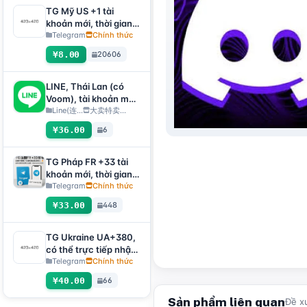
TG Mỹ US +1 tài
khoản mới, thời gian
đăng ký ngẫu nhiên,
Telegram
Chính thức
có thể nhận trực tiếp
¥8.00
20606
mã xác minh để đăng
nhập, hỗ trợ mọi thiết
bị (nhận mã xác minh
LINE, Thái Lan (có
+ tệp tdata/session)
Voom), tài khoản mới
🔥
đăng ký 1 ngày+,
Line(连...
大卖特卖…
chuyển mã QR [Giao
¥36.00
6
hàng tự động, toàn
bộ kho hàng đều sẽ
được kiểm tra trạng
TG Pháp FR +33 tài
thái sống tự động]
khoản mới, thời gian
đăng ký ngẫu nhiên,
Telegram
Chính thức
có thể nhận mã xác
¥33.00
448
minh để đăng nhập
trực tiếp, hỗ trợ mọi
thiết bị (nhận mã xác
TG Ukraine UA+380,
minh + tdata/session
có thể trực tiếp nhận
file) 🔥
mã xác minh để đăng
Telegram
Chính thức
nhập, hỗ trợ mọi thiết
¥40.00
66
bị (nhận mã xác minh
+ tdata/session file)
Sản phẩm liên quan
Đề x