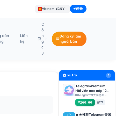
¥
Vietnam
·
CNY
登录
C
ô
g dẫn
Liên
n
Đăng ký làm
ng
hệ
g
người bán
c
ụ
Tài trợ
5
TelegramPremium
Hội viên cao cấp 12
tháng, phương thức
Telegram
大卖特卖…
giao hàng: Giao hàng
¥260.00
171
thủ công liên kết quà
tặng【Lưu ý: Mua
hàng bắt buộc phải
🔥🔥推荐Telegram美国