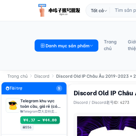
Tất cả
Trang
Giớ
Danh mục sản phẩm
chủ
thi
Trang chủ
Discord
Discord Old IP Châu Âu 2019-2023 + 2
Tài trợ
5
Discord Old IP Châu
Telegram khu vực
Discord
/
Discord老号
ID: 4273
toàn cầu, giá rẻ (có
thể trực tiếp nhận mã
Telegram
大卖特卖…
đăng
¥4.37 – ¥44.00
nhập/TDATA/JSON
556
.SESSION)