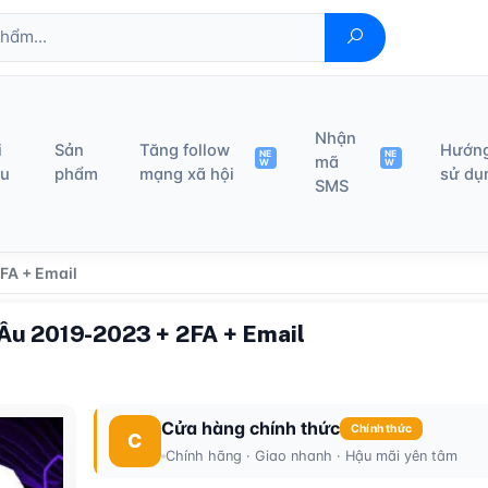
Nhận
i
Sản
Tăng follow
Hướn
NE
NE
mã
W
W
ệu
phẩm
mạng xã hội
sử dụ
SMS
FA + Email
 Âu 2019-2023 + 2FA + Email
Cửa hàng chính thức
Chính thức
C
Chính hãng · Giao nhanh · Hậu mãi yên tâm