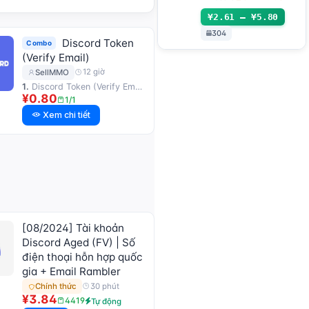
(Hotmail Live) bao
¥2.61 – ¥5.80
gồm 2FA và Token
304
Discord Token
Combo
(Verify Email)
12 giờ
SellMMO
1.
Discord Token (Verify Email) | Domain server that reads email
¥0.80
1/1
Xem chi tiết
[08/2024] Tài khoản
Discord Aged (FV) | Số
điện thoại hỗn hợp quốc
gia + Email Rambler
30 phút
Chính thức
¥3.84
4419
Tự động