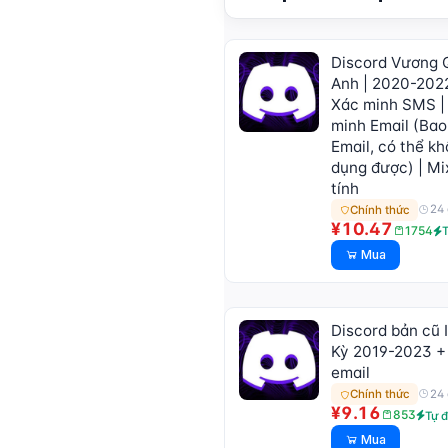
🔥
Discord Vương 
Anh | 2020-2022
Xác minh SMS |
minh Email (Ba
Email, có thể k
dụng được) | Mix
tính
24 
Chính thức
¥10.47
1754
Mua
Discord bản cũ 
Kỳ 2019-2023 +
email
24 
Chính thức
¥9.16
853
Tự 
Mua