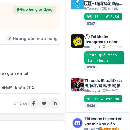
gửi phiếu yêu cầu hỗ
🇺🇸+1精养稳定成品号
trợ sau bán hàng mới
（包登录成功使用）api
Telegram
顺鼠小铺…
Giao hàng tự động
giao hàng】
接码手机电脑都可登录 ❗️
¥5.18 – ¥12.80
使用教程请看详情
367
① Tài khoản
Hướng dẫn mua hàng
Hướng dẫn sau bán hàng
Instagram tự đăng
ký/thật, đã bật 2FA +
Instagra...
Chính thức
email [tài khoản tự
Định giá theo
chọn]
tài khoản
209
ao gồm email  

Threads 脆Ip/地区(台
湾/日本/韩国/美国)帐
ail:Mật khẩu:2FA
号-邮箱可自绑-ig 密码
Instagra...
全社号商
可改｜Threads脆（新
¥1.40 – ¥40.00
号/月号/2025年脆号/
Chia sẻ:
626
自选号）
Tài khoản Discord đã
xác minh số điện
thoại và email
Discord
Chính thức