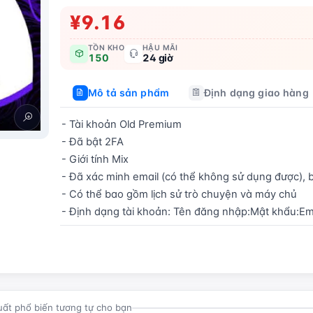
¥9.16
TỒN KHO
HẬU MÃI
150
24 giờ
Mô tả sản phẩm
Định dạng giao hàng
- Tài khoản Old Premium  

- Đã bật 2FA  

- Giới tính Mix  

- Đã xác minh email (có thể không sử dụng được), b
- Có thể bao gồm lịch sử trò chuyện và máy chủ  

- Định dạng tài khoản: Tên đăng nhập:Mật khẩu:Em
Mua ngay
uất phổ biến tương tự cho bạn