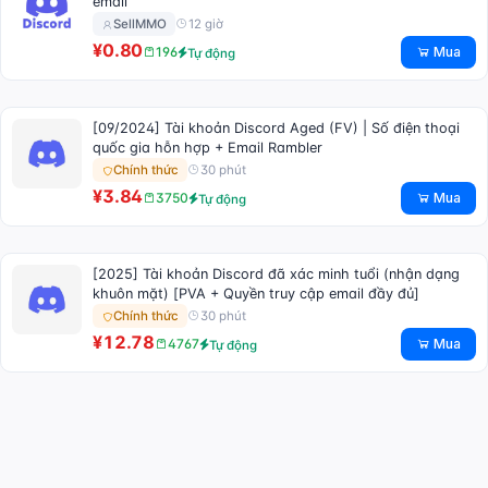
email
12 giờ
SellMMO
¥0.80
Mua
196
Tự động
[09/2024] Tài khoản Discord Aged (FV) | Số điện thoại
quốc gia hỗn hợp + Email Rambler
30 phút
Chính thức
¥3.84
Mua
3750
Tự động
[2025] Tài khoản Discord đã xác minh tuổi (nhận dạng
khuôn mặt) [PVA + Quyền truy cập email đầy đủ]
30 phút
Chính thức
¥12.78
Mua
4767
Tự động