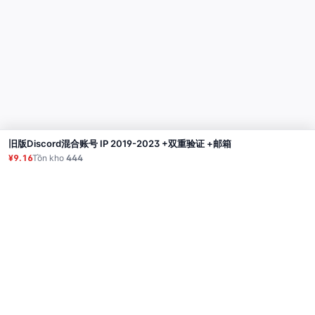
旧版Discord混合账号 IP 2019-2023 +双重验证 +邮箱
Mua
¥9.16
Tồn kho
444
Sản phẩm
Proxy
Hướng dẫn sử dụng
Câu hỏi thường gặp
Liên hệ
API
Đăng nhập