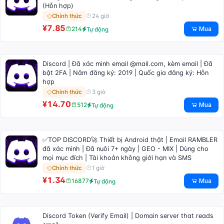
(Hỗn hợp)
24 giờ
Chính thức
¥7.85
Mua
214
Tự động
Discord | Đã xác minh email @mail.com, kèm email | Đã
bật 2FA | Năm đăng ký: 2019 | Quốc gia đăng ký: Hỗn
hợp
3 giờ
Chính thức
¥14.70
Mua
512
Tự động
✅TOP DISCORD🚀 Thiết bị Android thật | Email RAMBLER
đã xác minh | Đã nuôi 7+ ngày | GEO - MIX | Dùng cho
mọi mục đích | Tài khoản không giới hạn và SMS
1 giờ
Chính thức
¥1.34
Mua
16877
Tự động
Discord Token (Verify Email) | Domain server that reads