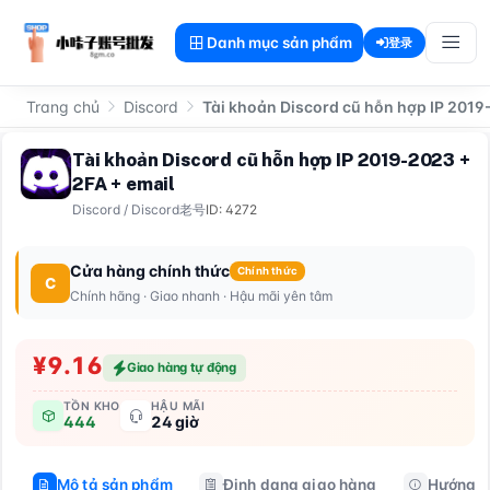
Danh mục sản phẩm
登录
Trang chủ
Discord
Tài khoản Discord cũ hỗn hợp IP 2019
Tài khoản Discord cũ hỗn hợp IP 2019-2023 +
2FA + email
Discord
/
Discord老号
ID: 4272
Cửa hàng chính thức
Chính thức
C
Chính hãng · Giao nhanh · Hậu mãi yên tâm
¥9.16
Giao hàng tự động
TỒN KHO
HẬU MÃI
444
24 giờ
Mô tả sản phẩm
Định dạng giao hàng
Hướng d