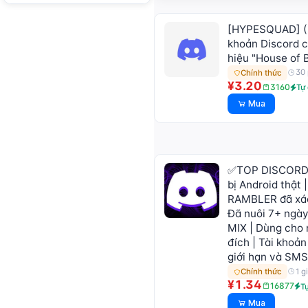
[HYPESQUAD] (F
khoản Discord 
hiệu "House of 
30 
Chính thức
¥3.20
3160
Tự
Mua
✅TOP DISCORD
bị Android thật 
RAMBLER đã xác
Đã nuôi 7+ ngày
MIX | Dùng cho
đích | Tài khoả
giới hạn và SMS
1 g
Chính thức
¥1.34
16877
T
Mua