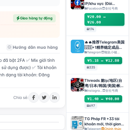
tdata/session)🔥
IP/khu vực (Đài
Loan/Nhật Bản/Hàn
Facebook
全社号商
Quốc/Mỹ/Singapore)
¥20.00 –
Giao hàng tự động
¥26.00
174
🔥🔥推荐Telegram美国
Hướng dẫn mua hàng
Hướng dẫn sau bán hàng
🇺🇸+1精养稳定成品号
（包登录成功使用）api
Telegram
顺鼠小铺…
接码手机电脑都可登录 ❗️
ã bật 2FA ✅ Mix giới tính 
¥5.18 – ¥12.80
使用教程请看详情
 sử dụng được) ✅ Tài khoản 
335
nh dạng tài khoản: Đăng 
Threads 脆Ip/地区(台
湾/日本/韩国/美国)帐
号-邮箱可自绑-ig 密码
Instagra...
全社号商
可改｜Threads脆（新
Chia sẻ:
¥1.40 – ¥40.00
号/月号/2025年脆号/
697
自选号）
TG Pháp FR +33 tài
khoản mới, thời gian
đăng ký ngẫu nhiên,
Telegram
Chính thức