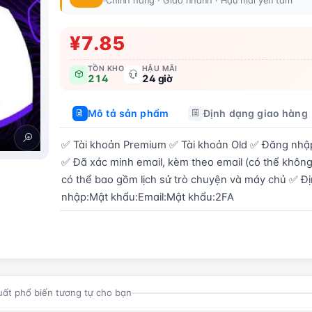
Chính hãng · Giao nhanh · Hậu mãi yên tâm
¥7.85
TỒN KHO
HẬU MÃI
214
24 giờ
Mô tả sản phẩm
Định dạng giao hàng
✅ Tài khoản Premium ✅ Tài khoản Old ✅ Đăng nhập đ
✅ Đã xác minh email, kèm theo email (có thể không
có thể bao gồm lịch sử trò chuyện và máy chủ ✅ Đị
nhập:Mật khẩu:Email:Mật khẩu:2FA
Mua ngay
uất phổ biến tương tự cho bạn