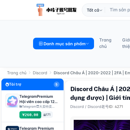
Tất cả
Trang
Giớ
Danh mục sản phẩm
chủ
thi
Trang chủ
Discord
Discord Châu Á | 2020-2022 | 2FA | Em
Tài trợ
5
Discord Châu Á | 202
TelegramPremium
dụng được) | Giới tí
Hội viên cao cấp 12
tháng, phương thức
Telegram
大卖特卖…
Discord
/
Discord老号
ID: 4271
giao hàng: Giao hàng
¥260.00
171
thủ công liên kết quà
tặng【Lưu ý: Mua
hàng bắt buộc phải
Telegram Premium