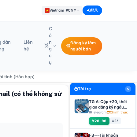
¥
Vietnam
·
CNY
登录
C
ô
g dẫn
Liên
n
Đăng ký làm
ng
hệ
g
người bán
c
ụ
ới tính (Hỗn hợp)
Tài trợ
5
ail (có thể không sử
TG Ai Cập +20, thời
gian đăng ký ngẫu
nhiên, có thể nhận
Telegram
Chính thức
mã xác minh đăng
¥20.00
26
nhập trực tiếp, hỗ trợ
mọi thiết bị (nhận mã
xác minh + file
FB---Tài khoản