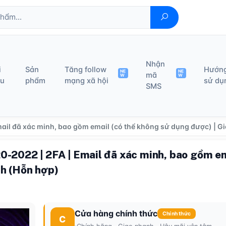
Nhận
i
Sản
Tăng follow
Hướn
NE
NE
mã
W
W
ệu
phẩm
mạng xã hội
sử dụ
SMS
ail đã xác minh, bao gồm email (có thể không sử dụng được) | Gi
0-2022 | 2FA | Email đã xác minh, bao gồm em
nh (Hỗn hợp)
Cửa hàng chính thức
Chính thức
C