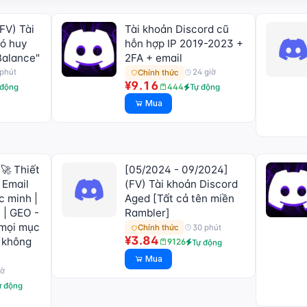
V) Tài
Tài khoản Discord cũ
có huy
hỗn hợp IP 2019-2023 +
Balance"
2FA + email
phút
24 giờ
Chính thức
¥9.16
444
 động
Tự động
Mua
 Thiết
[05/2024 - 09/2024]
| Email
(FV) Tài khoản Discord
 minh |
Aged [Tất cả tên miền
 | GEO -
Rambler]
 mọi mục
30 phút
Chính thức
¥3.84
n không
9126
Tự động
Mua
iờ
ự động