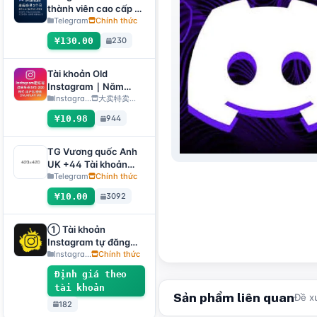
gửi phiếu yêu cầu hỗ
thành viên cao cấp 3
trợ sau bán hàng mới
tháng, phương thức
Telegram
Chính thức
giao hàng】
giao hàng: tự động
¥130.00
230
gửi liên kết quà tặng
[không phải sản
phẩm tài khoản, sản
Tài khoản Old
phẩm có thể sử dụng
Instagram｜Năm
100% (không có dịch
đăng ký 2012–2020｜
Instagra...
大卖特卖…
vụ hậu mãi, xem mô
Định dạng: Tên đăng
¥10.98
944
tả sản phẩm để biết
nhập:Mật
hướng dẫn sử dụng)]
khẩu:2FA:API:IAM【C
hỉ hỗ trợ sử dụng tạm
TG Vương quốc Anh
thời, tất cả kho hàng
UK +44 Tài khoản
đã hoàn thành kiểm
mới, thời gian đăng ký
Telegram
Chính thức
tra hoạt động tự
Ngẫu nhiên, có thể
¥10.00
3092
động, vì vậy không
trực tiếp nhận mã xác
bảo hành cho tài
minh để đăng nhập,
khoản bị die, nếu e
hỗ trợ mọi thiết bị
① Tài khoản
ngại vui lòng không
(nhận mã xác minh +
Instagram tự đăng
đặt hàng】
tệp tdata/session)🔥
ký/thật, đã bật 2FA +
Instagra...
Chính thức
email [tài khoản tự
Định giá theo
chọn]
tài khoản
Sản phẩm liên quan
Đề x
182