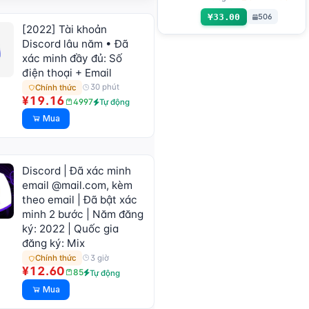
có thể nhận mã xác
¥33.00
506
minh để đăng nhập
[2022] Tài khoản
trực tiếp, hỗ trợ mọi
Discord lâu năm • Đã
thiết bị (nhận mã xác
xác minh đầy đủ: Số
minh + tdata/session
điện thoại + Email
file) 🔥
30 phút
Chính thức
¥19.16
4997
Tự động
Mua
Discord | Đã xác minh
email @mail.com, kèm
theo email | Đã bật xác
minh 2 bước | Năm đăng
ký: 2022 | Quốc gia
đăng ký: Mix
3 giờ
Chính thức
¥12.60
85
Tự động
Mua