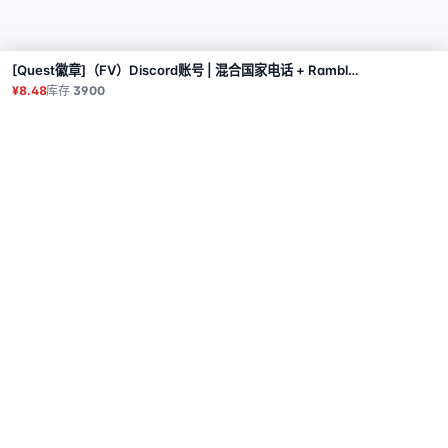
[Quest徽章]（FV）Discord账号 | 混合国家电话 + Rambler邮箱
购买
¥8.48
库存
3900
商品
代理
使用教程
常见问题
联系
API
登录
© 2026 All rights reserved.
Privacy Policy
服务条款
售后政策