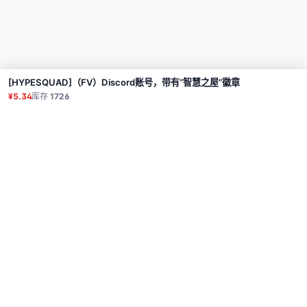
[HYPESQUAD]（FV）Discord账号，带有“智慧之屋”徽章
购买
¥5.34
库存
1726
商品
代理
使用教程
常见问题
联系
API
登录
© 2026 All rights reserved.
Privacy Policy
服务条款
售后政策