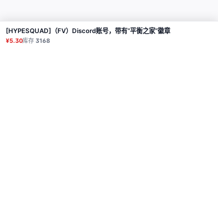
[HYPESQUAD]（FV）Discord账号，带有“平衡之家”徽章
购买
¥5.30
库存
3168
商品
代理
使用教程
常见问题
联系
API
登录
© 2026 All rights reserved.
Privacy Policy
服务条款
售后政策