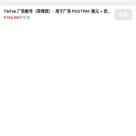
TikTok 广告账号（菲律宾）- 用于广告 POSTPAY 美元 + 优惠券（广告消费 200 美元赠送 200 美元优惠券）
缺货
¥106.00
库存
0
商品
代理
使用教程
常见问题
联系
API
登录
© 2026 All rights reserved.
Privacy Policy
服务条款
售后政策