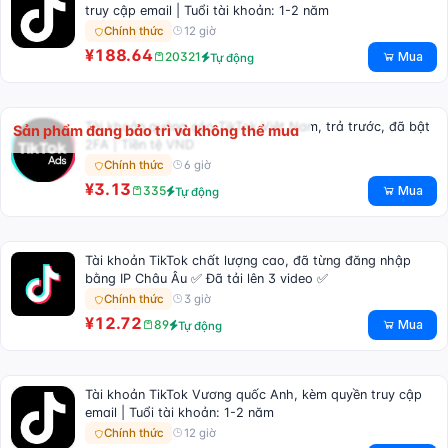
truy cập email | Tuổi tài khoản: 1-2 năm
12 giờ
Chính thức
¥188.64
Mua
20321
Tự động
Tài khoản quảng cáo TikTok Việt Nam, trả trước, đã bật
Sản phẩm đang bảo trì và không thể mua
2FA | Tiền tệ VND
6 giờ
Chính thức
¥3.13
Mua
335
Tự động
Tài khoản TikTok chất lượng cao, đã từng đăng nhập
bằng IP Châu Âu ✅ Đã tải lên 3 video ✅
3 giờ
Chính thức
¥12.72
Mua
89
Tự động
Tài khoản TikTok Vương quốc Anh, kèm quyền truy cập
email | Tuổi tài khoản: 1-2 năm
12 giờ
Chính thức