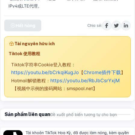
IPv4或LTE代理。
Hết hàng
Chia sẻ:
Tài nguyên hữu ích
Tiktok 使用教程
Tiktok字符串Cookie登入教程：
https://youtu.be/bCrkqiKugJo
Chrome插件下载
【
】
https://youtu.be/RbJbCsrYxjM
Hotmail解锁教程：
【视频中示例的接码网站：smspool.net】
Sản phẩm liên quan
Đề xuất phổ biến tương tự cho bạn
Tài khoản TikTok Hoa Kỳ, đã được làm nóng, kèm quyền