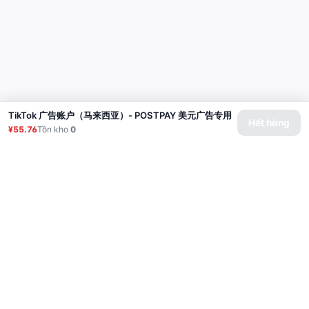
TikTok 广告账户（马来西亚）- POSTPAY 美元广告专用
Hết hàng
¥55.76
Tồn kho
0
Sản phẩm
Proxy
Hướng dẫn sử dụng
Câu hỏi thường gặp
Liên hệ
API
Đăng nhập