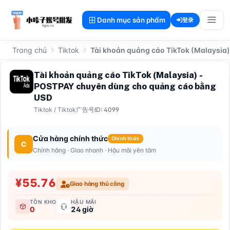
Danh mục sản phẩm
登录
Trang chủ
Tiktok
Tài khoản quảng cáo TikTok (Malaysi
Tài khoản quảng cáo TikTok (Malaysia) -
POSTPAY chuyên dùng cho quảng cáo bằng
USD
Tiktok
/
Tiktok广告号
ID: 4099
Cửa hàng chính thức
Chính thức
C
Chính hãng · Giao nhanh · Hậu mãi yên tâm
¥55.76
Giao hàng thủ công
TỒN KHO
HẬU MÃI
0
24 giờ