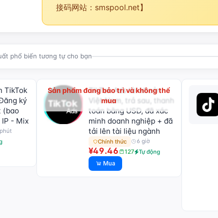
接码网站：smspool.net】
uất phổ biến tương tự cho bạn
 TikTok
TikTok Ads tài khoản
Sản phẩm đang bảo trì và không thể
Đăng ký
Việt Nam, trả sau, thanh
mua
 (bao
toán bằng USD, đã xác
 IP - Mix
minh doanh nghiệp + đã
tải lên tài liệu ngành
phút
6 giờ
Chính thức
g
¥49.46
127
Tự động
Mua