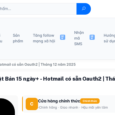
Nhận
i
Sản
Tăng follow
Hướn
NE
NE
mã
W
W
ệu
phẩm
mạng xã hội
sử dụ
SMS
Hotmail có sẵn Oauth2 | Tháng 12 năm 2025
ật Bản 15 ngày+ - Hotmail có sẵn Oauth2 | T
Cửa hàng chính thức
Chính thức
C
Chính hãng · Giao nhanh · Hậu mãi yên tâm