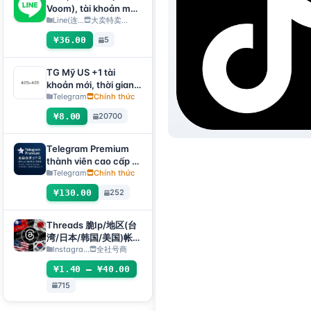
tdata/session)🔥
Voom), tài khoản mới
đăng ký 1 ngày+,
Line(连...
大卖特卖…
chuyển mã QR [Giao
¥36.00
5
hàng tự động, toàn
bộ kho hàng đều sẽ
được kiểm tra trạng
TG Mỹ US +1 tài
thái sống tự động]
khoản mới, thời gian
đăng ký ngẫu nhiên,
Telegram
Chính thức
có thể nhận trực tiếp
¥8.00
20700
mã xác minh để đăng
nhập, hỗ trợ mọi thiết
bị (nhận mã xác minh
Telegram Premium
+ tệp tdata/session)
thành viên cao cấp 3
🔥
tháng, phương thức
Telegram
Chính thức
giao hàng: tự động
¥130.00
252
gửi liên kết quà tặng
[không phải sản
phẩm tài khoản, sản
Threads 脆Ip/地区(台
phẩm có thể sử dụng
湾/日本/韩国/美国)帐
100% (không có dịch
号-邮箱可自绑-ig 密码
Instagra...
全社号商
vụ hậu mãi, xem mô
可改｜Threads脆（新
¥1.40 – ¥40.00
tả sản phẩm để biết
号/月号/2025年脆号/
hướng dẫn sử dụng)]
715
自选号）