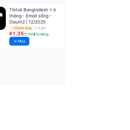
Tiktok Bangladesh > 6
tháng - Email sống -
Oauth2 | 12/2025
3 giờ
Chính thức
¥1.35
196
Tự động
Mua