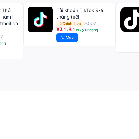
k Thái
Tài khoản TikTok 3-6
1 năm |
tháng tuổi
tmail có
3 giờ
Chính thức
¥31.81
7
Tự động
iờ
Mua
động