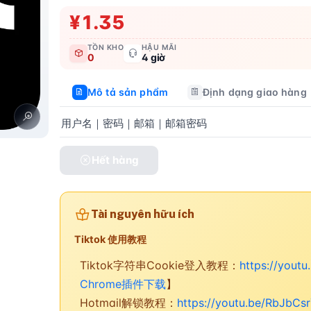
¥1.35
TỒN KHO
HẬU MÃI
0
4 giờ
Mô tả sản phẩm
Định dạng giao hàng
用户名｜密码｜邮箱｜邮箱密码
Hết hàng
Tài nguyên hữu ích
Tiktok 使用教程
Tiktok字符串Cookie登入教程：
https://yout
Chrome插件下载
】
Hotmail解锁教程：
https://youtu.be/RbJbCs