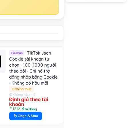
khẩu:2FA:API:IAM【C
hỉ hỗ trợ sử dụng tạm
thời, tất cả kho hàng
đã hoàn thành kiểm
tra hoạt động tự
động, vì vậy không
bảo hành cho tài
khoản bị die, nếu e
ngại vui lòng không
đặt hàng】
TikTok Json
Tự chọn
Cookie tài khoản tự
chọn · 100-1000 người
theo dõi · Chỉ hỗ trợ
đăng nhập bằng Cookie
· Không có hậu mãi
Chính thức
Không hậu mãi
Định giá theo tài
khoản
16121
Tự động
Chọn & Mua