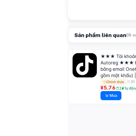
Sản phẩm liên quan
Đề x
★★★ Tài khoản
Autoreg ★★★ 
bằng email Onet
gồm mật khẩu) |
30 
Chính thức
¥5.76
2
Tự độn
Mua