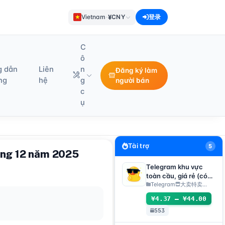
¥
Vietnam
·
CNY
登录
C
ô
g dẫn
Liên
n
Đăng ký làm
ng
hệ
g
người bán
c
ụ
Tài trợ
5
háng 12 năm 2025
Telegram khu vực
toàn cầu, giá rẻ (có
thể trực tiếp nhận mã
Telegram
大卖特卖…
đăng
¥4.37 – ¥44.00
nhập/TDATA/JSON
553
.SESSION)