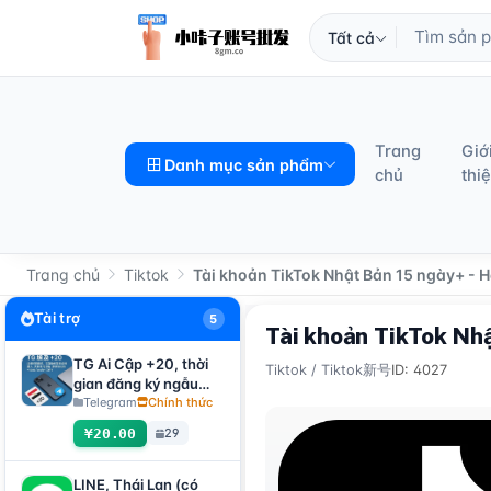
Tất cả
Trang
Giớ
Danh mục sản phẩm
chủ
thi
Trang chủ
Tiktok
Tài khoản TikTok Nhật Bản 15 ngày+ - 
Tài trợ
5
Tài khoản TikTok Nh
TG Ai Cập +20, thời
Tiktok
/
Tiktok新号
ID: 4027
gian đăng ký ngẫu
nhiên, có thể nhận
Telegram
Chính thức
mã xác minh đăng
¥20.00
29
nhập trực tiếp, hỗ trợ
mọi thiết bị (nhận mã
xác minh + file
LINE, Thái Lan (có