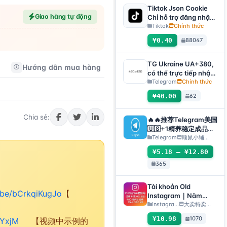
Tiktok Json Cookie
Giao hàng tự động
Chỉ hỗ trợ đăng nhập
bằng Cookie, sản
Tiktok
Chính thức
phẩm này không có
¥0.40
88047
dịch vụ hậu mãi, bao
gồm cả các vấn đề
tồn tại trước khi mua.
TG Ukraine UA+380,
Hướng dẫn mua hàng
Hướng dẫn sau bán hàng
có thể trực tiếp nhận
mã xác minh để đăng
Telegram
Chính thức
nhập, hỗ trợ mọi thiết
¥40.00
62
bị (nhận mã xác minh
+ tdata/session file)
Chia sẻ:
🔥
🔥🔥推荐Telegram美国
🇺🇸+1精养稳定成品号
（包登录成功使用）api
Telegram
顺鼠小铺…
接码手机电脑都可登录 ❗️
¥5.18 – ¥12.80
使用教程请看详情
365
Tài khoản Old
u.be/bCrkqiKugJo
【
Instagram｜Năm
đăng ký 2012–2020｜
Instagra...
大卖特卖…
Định dạng: Tên đăng
¥10.98
1070
rYxjM
【视频中示例的
nhập:Mật