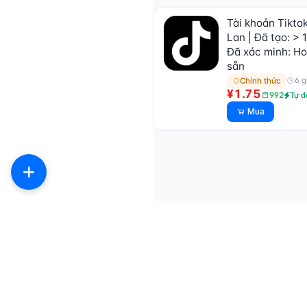
Tài khoản Tikto
Lan | Đã tạo: > 
Đã xác minh: Ho
sẵn
6 g
Chính thức
¥1.75
992
Tự 
Mua