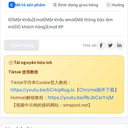
Mô tả sản phẩm
Định dạng giao hàng
Hướng d
ID|Mật khẩu|Email|Mật khẩu email|Mã thông báo làm 
mới|ID khách hàng|Email KP
Hết hàng
Chia sẻ:
Tài nguyên hữu ích
Tiktok 使用教程
Tiktok字符串Cookie登入教程：
https://youtu.be/bCrkqiKugJo
Chrome插件下载
【
】
https://youtu.be/RbJbCsrYxjM
Hotmail解锁教程：
【视频中示例的接码网站：smspool.net】