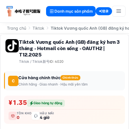
Danh mục sản phẩm
登录
Trang chủ
Tiktok
Tiktok Vương quốc Anh (GB) đăng ký hơ
Tiktok Vương quốc Anh (GB) đăng ký hơn 3
tháng - Hotmail còn sống - OAUTH2 |
T12.2025
Tiktok
/
Tiktok新号
ID: 4020
Cửa hàng chính thức
Chính thức
C
Chính hãng · Giao nhanh · Hậu mãi yên tâm
¥1.35
Giao hàng tự động
TỒN KHO
HẬU MÃI
0
4 giờ