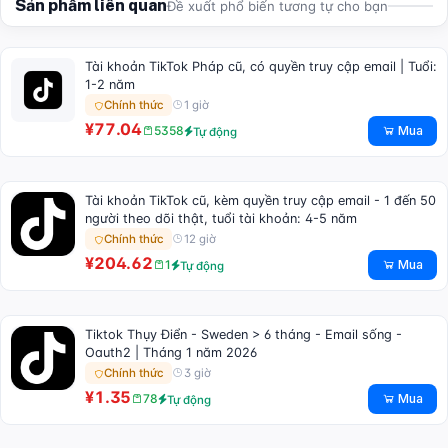
Sản phẩm liên quan
Đề xuất phổ biến tương tự cho bạn
Tài khoản TikTok Pháp cũ, có quyền truy cập email | Tuổi:
1-2 năm
1 giờ
Chính thức
¥77.04
Mua
5358
Tự động
Tài khoản TikTok cũ, kèm quyền truy cập email - 1 đến 50
người theo dõi thật, tuổi tài khoản: 4-5 năm
12 giờ
Chính thức
¥204.62
Mua
1
Tự động
Tiktok Thụy Điển - Sweden > 6 tháng - Email sống -
Oauth2 | Tháng 1 năm 2026
3 giờ
Chính thức
¥1.35
Mua
78
Tự động