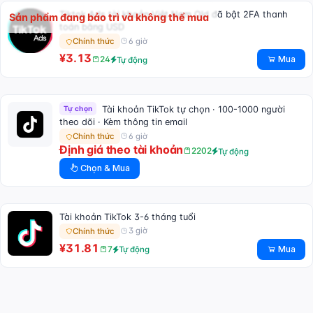
Tiktok Ads tài khoản Việt Nam Old đã bật 2FA thanh
Sản phẩm đang bảo trì và không thể mua
toán bằng USD
6 giờ
Chính thức
¥3.13
Mua
24
Tự động
Tự chọn
Tài khoản TikTok tự chọn · 100-1000 người
theo dõi · Kèm thông tin email
6 giờ
Chính thức
Định giá theo tài khoản
2202
Tự động
Chọn & Mua
Tài khoản TikTok 3-6 tháng tuổi
3 giờ
Chính thức
¥31.81
Mua
7
Tự động