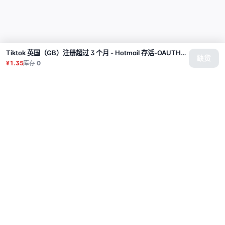
Tiktok 英国（GB）注册超过 3 个月 - Hotmail 存活-OAUTH2 | T12.2025
缺货
¥1.35
库存
0
商品
代理
使用教程
常见问题
联系
API
登录
© 2026 All rights reserved.
Privacy Policy
服务条款
售后政策