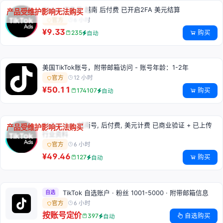
Tiktok 广告号 越南 后付费 已开启2FA 美元结算
产品受维护影响无法购买
6 小时
官方
¥9.33
购买
235
自动
美国TikTok账号，附带邮箱访问 - 账号年龄：1-2年
12 小时
官方
¥50.11
购买
174107
自动
TikTok Ads 越南号, 后付费, 美元计费 已商业验证 + 已上传
产品受维护影响无法购买
行业资料
6 小时
官方
¥49.46
购买
127
自动
自选
TikTok 自选账户 · 粉丝 1001-5000 · 附带邮箱信息
6 小时
官方
按账号定价
自选购买
397
自动