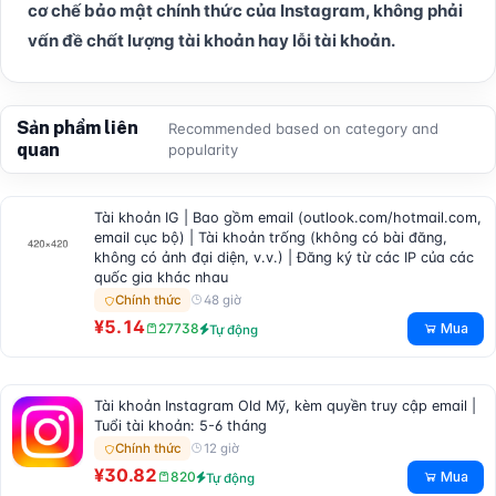
cơ chế bảo mật chính thức của Instagram, không phải
vấn đề chất lượng tài khoản hay lỗi tài khoản.
Sản phẩm liên
Recommended based on category and
quan
popularity
Tài khoản IG | Bao gồm email (outlook.com/hotmail.com,
email cục bộ) | Tài khoản trống (không có bài đăng,
không có ảnh đại diện, v.v.) | Đăng ký từ các IP của các
quốc gia khác nhau
48 giờ
Chính thức
¥5.14
Mua
27738
Tự động
Tài khoản Instagram Old Mỹ, kèm quyền truy cập email |
Tuổi tài khoản: 5-6 tháng
12 giờ
Chính thức
¥30.82
Mua
820
Tự động