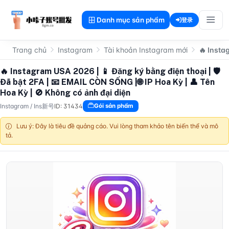
Danh mục sản phẩm
登录
Trang chủ
Instagram
Tài khoản Instagram mới
🔥 Insta
🔥 Instagram USA 2026 | 📱 Đăng ký bằng điện thoại | 🛡
Đã bật 2FA | 📧 EMAIL CÒN SỐNG |🌐 IP Hoa Kỳ | 👤 Tên
Hoa Kỳ | 🚫 Không có ảnh đại diện
Instagram
/
Ins新号
ID: 31434
Gói sản phẩm
Lưu ý: Đây là tiêu đề quảng cáo. Vui lòng tham khảo tên biến thể và mô
tả.