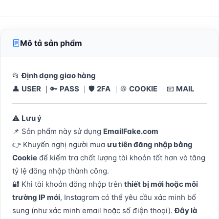
Mô tả sản phẩm
📂
Định dạng giao hàng
👤
USER
｜🔑
PASS
｜🛡
2FA
｜🍪
COOKIE
｜📧
MAIL
⚠
Lưu ý
📌 Sản phẩm này sử dụng
EmailFake.com
👉 Khuyến nghị người mua
ưu tiên đăng nhập bằng
Cookie
để kiểm tra chất lượng tài khoản tốt hơn và tăng
tỷ lệ đăng nhập thành công.
🔐 Khi tài khoản đăng nhập trên
thiết bị mới hoặc môi
trường IP mới
, Instagram có thể yêu cầu xác minh bổ
sung (như xác minh email hoặc số điện thoại).
Đây là