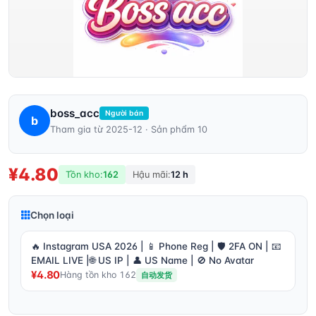
boss_acc
Người bán
b
Tham gia từ 2025-12 · Sản phẩm 10
¥4.80
Tồn kho:
162
Hậu mãi:
12 h
Chọn loại
🔥 Instagram USA 2026 | 📱 Phone Reg | 🛡️ 2FA ON | 📧
EMAIL LIVE |🌐 US IP | 👤 US Name | 🚫 No Avatar
¥4.80
Hàng tồn kho 162
自动发货