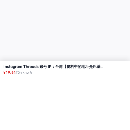
Instagram Threads 账号 IP：台湾【资料中的地址是巴基斯坦】,2FA,已添加头像,短信验证,真实设备注册
Mua
¥19.64
Tồn kho
4
Sản phẩm
Proxy
Hướng dẫn sử dụng
Câu hỏi thường gặp
Liên hệ
API