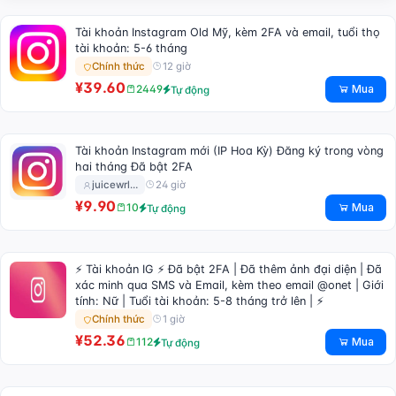
Tài khoản Instagram Old Mỹ, kèm 2FA và email, tuổi thọ
tài khoản: 5-6 tháng
12 giờ
Chính thức
¥39.60
Mua
2449
Tự động
Tài khoản Instagram mới (IP Hoa Kỳ) Đăng ký trong vòng
hai tháng Đã bật 2FA
24 giờ
juicewrl…
¥9.90
Mua
10
Tự động
⚡ Tài khoản IG ⚡ Đã bật 2FA | Đã thêm ảnh đại diện | Đã
xác minh qua SMS và Email, kèm theo email @onet | Giới
tính: Nữ | Tuổi tài khoản: 5-8 tháng trở lên | ⚡
1 giờ
Chính thức
¥52.36
Mua
112
Tự động