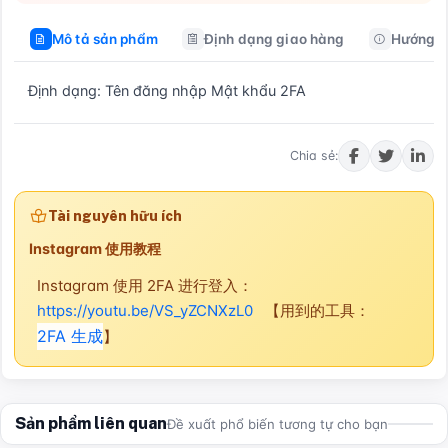
Mô tả sản phẩm
Định dạng giao hàng
Hướng d
Định dạng: Tên đăng nhập Mật khẩu 2FA
Mua ngay
Chia sẻ:
Tài nguyên hữu ích
Instagram 使用教程
Instagram 使用 2FA 进行登入：
https://youtu.be/VS_yZCNXzL0
【用到的工具：
2FA 生成
】
Sản phẩm liên quan
Đề xuất phổ biến tương tự cho bạn