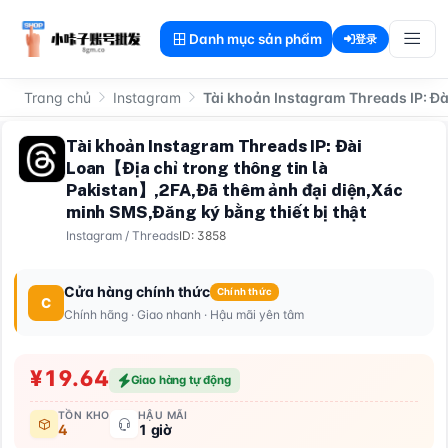
Danh mục sản phẩm
登录
Trang chủ
Instagram
Tài khoản Instagram Threads IP: Đà
Tài khoản Instagram Threads IP: Đài
Loan【Địa chỉ trong thông tin là
Pakistan】,2FA,Đã thêm ảnh đại diện,Xác
minh SMS,Đăng ký bằng thiết bị thật
Instagram
/
Threads
ID: 3858
Cửa hàng chính thức
Chính thức
C
Chính hãng · Giao nhanh · Hậu mãi yên tâm
¥19.64
Giao hàng tự động
TỒN KHO
HẬU MÃI
4
1 giờ