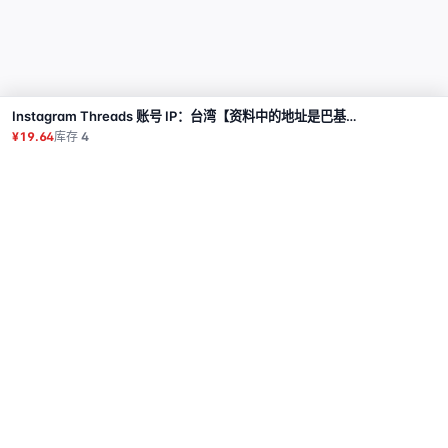
Instagram Threads 账号 IP：台湾【资料中的地址是巴基斯坦】,2FA,已添加头像,短信验证,真实设备注册
购买
¥19.64
库存
4
商品
代理
使用教程
常见问题
联系
API
登录
© 2026 All rights reserved.
Privacy Policy
服务条款
售后政策