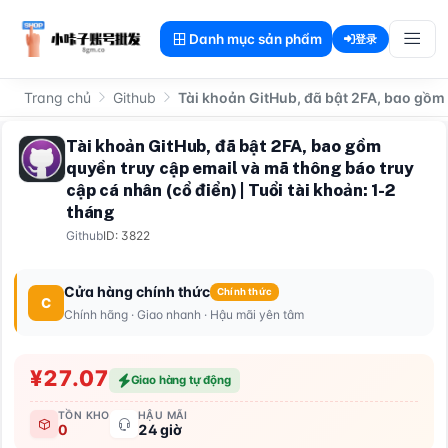
Danh mục sản phẩm
登录
Trang chủ
Github
Tài khoản GitHub, đã bật 2FA, bao gồm 
Tài khoản GitHub, đã bật 2FA, bao gồm
quyền truy cập email và mã thông báo truy
cập cá nhân (cổ điển) | Tuổi tài khoản: 1-2
tháng
Github
ID: 3822
Cửa hàng chính thức
Chính thức
C
Chính hãng · Giao nhanh · Hậu mãi yên tâm
¥27.07
Giao hàng tự động
TỒN KHO
HẬU MÃI
0
24 giờ