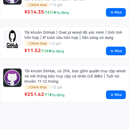
12 giờ
Chính thức
¥314.35
Mua
821
Tự động
Tài khoản GitHub | Onet.pl email đã xác minh | Giới tính
hỗn hợp | IP toàn cầu hỗn hợp | Sẵn sàng sử dụng
2 giờ
Chính thức
¥11.52
Mua
28
Tự động
Tài khoản GitHub, có 2FA, bao gồm quyền truy cập email
và mã thông báo truy cập cá nhân (cổ điển) | Tuổi tài
khoản: 11-12 tháng
12 giờ
Chính thức
¥251.42
Mua
1
Tự động