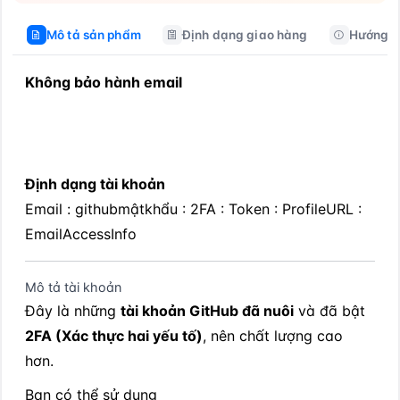
Mô tả sản phẩm
Định dạng giao hàng
Hướng d
Không bảo hành email
Định dạng tài khoản
Email : githubmậtkhẩu : 2FA : Token : ProfileURL : 
EmailAccessInfo
Mô tả tài khoản
Đây là những 
tài khoản GitHub đã nuôi
 và đã bật 
2FA (Xác thực hai yếu tố)
, nên chất lượng cao 
hơn.
Bạn có thể sử dụng 