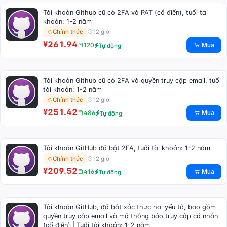
Tài khoản Github cũ có 2FA và PAT (cổ điển), tuổi tài
khoản: 1-2 năm
12 giờ
Chính thức
¥261.94
Mua
120
Tự động
Tài khoản Github cũ có 2FA và quyền truy cập email, tuổi
tài khoản: 1-2 năm
12 giờ
Chính thức
¥251.42
Mua
486
Tự động
Tài khoản GitHub đã bật 2FA, tuổi tài khoản: 1-2 năm
12 giờ
Chính thức
¥209.52
Mua
416
Tự động
Tài khoản GitHub, đã bật xác thực hai yếu tố, bao gồm
quyền truy cập email và mã thông báo truy cập cá nhân
(cổ điển) | Tuổi tài khoản: 1-2 năm