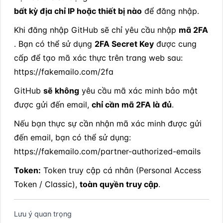
bất kỳ địa chỉ IP hoặc thiết bị nào
 để đăng nhập.
Khi đăng nhập GitHub sẽ chỉ yêu cầu nhập 
mã 2FA
. Bạn có thể sử dụng 
2FA Secret Key
 được cung 
cấp để tạo mã xác thực trên trang web sau: 
https://fakemailo.com/2fa
GitHub 
sẽ không
 yêu cầu mã xác minh bảo mật 
được gửi đến email, 
chỉ cần mã 2FA là đủ
.
Nếu bạn thực sự cần nhận mã xác minh được gửi 
đến email, bạn có thể sử dụng: 
https://fakemailo.com/partner-authorized-emails
Token:
 Token truy cập cá nhân (Personal Access 
Token / Classic), 
toàn quyền truy cập
.
Lưu ý quan trọng