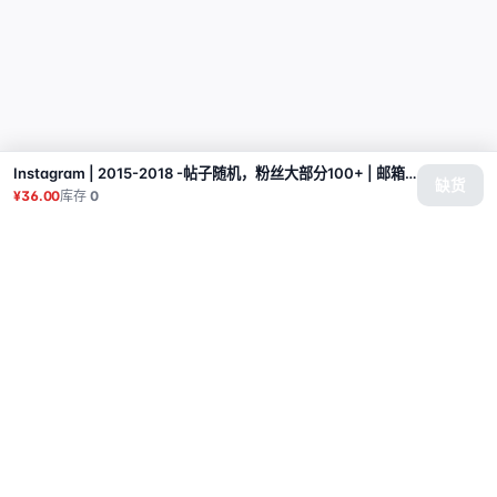
Instagram | 2015-2018 -帖子随机，粉丝大部分100+ | 邮箱+2FA（部分账户邮箱无法登入可能导致无法更改安全信息）
缺货
¥36.00
库存
0
商品
代理
使用教程
常见问题
联系
API
登录
© 2026 All rights reserved.
Privacy Policy
服务条款
售后政策