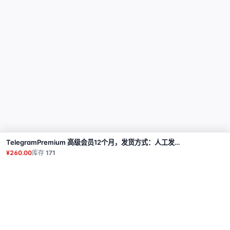
TelegramPremium 高级会员12个月，发货方式：人工发货礼品链接【注：购买必须提交售后工单才发货】
购买
¥260.00
库存
171