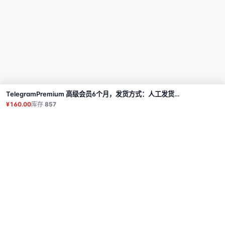
TelegramPremium 高级会员6个月，发货方式：人工发货礼品链接【注：购买必须提交售后工单才发货】
购买
¥160.00
库存
857
商品
代理
使用教程
常见问题
联系
API
登录