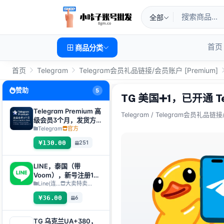
全部
首页
商品分类
首页
Telegram
Telegram会员礼品链接/会员账户 [Premium]
赞助
5
TG 美国➕1，已开通 Tel
Telegram Premium 高
Telegram
/
Telegram会员礼品链接/
级会员3个月，发货方
式：自动发货礼品链接
Telegram
官方
【非账号产品，产品
¥130.00
251
100%可用（无售后，
使用教程看商品介
绍）】
LINE，泰国（带
Voom），新号注册1天
+，扫码转移【自动发
Line(连...
大卖特卖…
货，所有库存均会完成
¥36.00
6
自动检测存活】
TG 乌克兰UA+380，