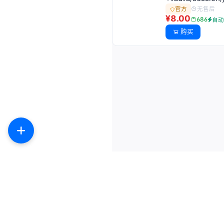
无售后
官方
¥8.00
686
自
购买