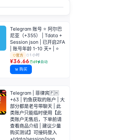
Telegram 账号 ⭐ 阿尔巴
尼亚（+355） | Tdata +
Session json | 已开启2FA
| 账号年龄 1-10 天+ | ⭐
1 小时
官方
¥36.66
69
自动
购买
Telegram | 菲律宾🇵🇭
+63 | 钓鱼获取的账户 | 大
部分都是老号带聊天 | 此
类账户只能临时使用【此
类账户无售后，下单前请
查看商品介绍 | 建议少量
购买测试】可接码登入
+tdata/session/json