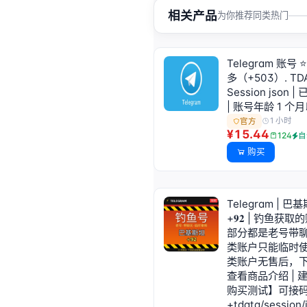
相关产品
为你推荐同类热门
Telegram 账号
多（+503）. TDA
Session json 
| 账号年龄 1 个月
1 小时
官方
¥15.44
124
自
购买
Telegram | 巴基
+𝟗𝟐 | 钓鱼获取
部分都是老号带聊天
类账户只能临时
类账户无售后，
查看商品介绍 | 
购买测试】可接
+tdata/session/