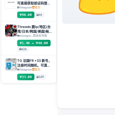
可直接获取验证码登
入，支持任何设备（获
Telegram
官方
取验证码
¥40.00
66
+tdata/session文件）
🔥
Threads 脆Ip/地区(台
湾/日本/韩国/美国)帐
号-邮箱可自绑-ig 密码
Instagra...
全社号商
可改｜Threads脆（新
¥1.40 – ¥40.00
号/月号/2025年脆号/
626
自选号）
TG 法国FR +33 新号，
注册时间随机，可直接
获取验证码登入，支持
Telegram
官方
任何设备（获取验证码
¥33.00
449
+tdata/session文件）
🔥