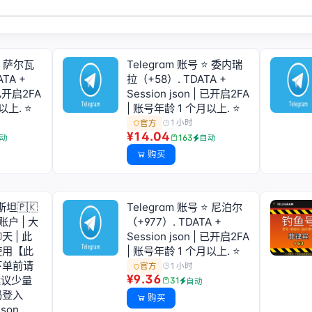
 ⭐ 萨尔瓦
Telegram 账号 ⭐ 委内瑞
TA +
拉（+58）. TDATA +
| 已开启2FA
Session json | 已开启2FA
以上. ⭐
| 账号年龄 1 个月以上. ⭐
1 小时
官方
¥14.04
163
动
自动
购买
斯坦🇵🇰
Telegram 账号 ⭐ 尼泊尔
的账户 | 大
（+977）. TDATA +
 | 此
Session json | 已开启2FA
使用【此
| 账号年龄 1 个月以上. ⭐
下单前请
1 小时
官方
¥9.36
建议少量
31
自动
码登入
购买
json