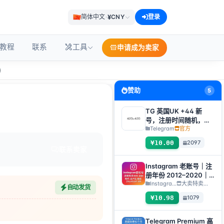
¥
简体中文
·
CNY
登录
教程
联系
工具
申请成为卖家
)
赞助
5
TG 英国UK +44 新
号，注册时间随机，可
直接获取验证码登入，
Telegram
官方
支持任何设备（获取验
¥10.00
2097
证码+tdata/session文
联系卖家
件）🔥
Instagram 老账号｜注
册年份 2012–2020｜
格式：用户名:密
Instagra...
大卖特卖…
自动发货
码:2FA:API:IAM【仅支
¥10.98
1079
持临时使用，所有库存
完成自动检查存活，所
以不对死号进行售后，
Telegram Premium 高