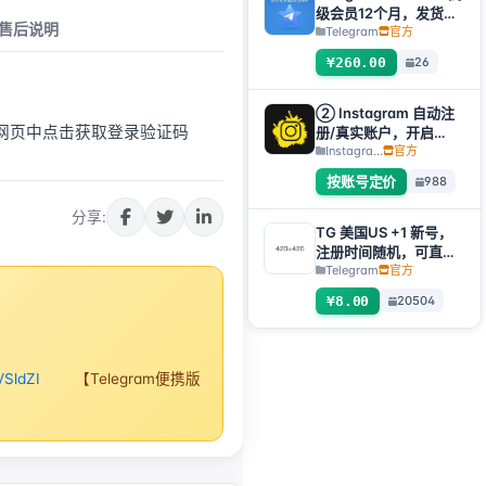
如果介意请勿下单】
级会员12个月，发货方
售后说明
式：自动发货礼品链接
Telegram
官方
【非账号产品，产品
¥260.00
26
100%可用（无售后，
使用教程看商品介
绍）】
② Instagram 自动注
在网页中点击获取登录验证码
册/真实账户，开启
2FA+邮箱【自选账户】
Instagra...
官方
按账号定价
988
分享:
TG 美国US +1 新号，
注册时间随机，可直接
获取验证码登入，支持
Telegram
官方
任何设备（获取验证码
¥8.00
20504
+tdata/session文件）
🔥
VSldZI
【Telegram便携版