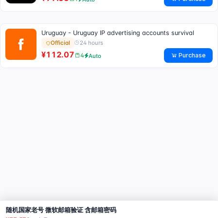
Uruguay - Uruguay IP advertising accounts survival
24 hours
Official
¥112.07
Purchase
4
Auto
随机国家老号 微软邮箱验证 含邮箱密码
Buy