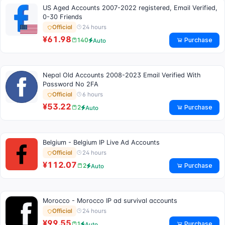
US Aged Accounts 2007-2022 registered, Email Verified,
0-30 Friends
24 hours
Official
¥61.98
Purchase
140
Auto
Nepal Old Accounts 2008-2023 Email Verified With
Password No 2FA
6 hours
Official
¥53.22
Purchase
2
Auto
Belgium - Belgium IP Live Ad Accounts
24 hours
Official
¥112.07
Purchase
2
Auto
Morocco - Morocco IP ad survival accounts
24 hours
Official
¥99.55
Purchase
1
Auto