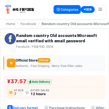
Categories
登录
Home
Facebook
Random country Old accounts Microsoft 
Random country Old accounts Microsoft
email verified with email password
Facebook
/
FB老号
ID: 3576
Official Store
Official
O
Authentic · Fast Shipping · Worry-free After-sales
¥37.57
Auto Delivery
STOCK
AFTER-SALES
7
12 hours
Delivery format
Purchase Instructions
After-sa