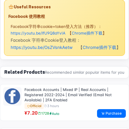
Useful Resources
Facebook 使用教程
Facebook字符串cookie+token登入方法（推荐）：
https://youtu.be/lfU9Q8aYvIA
【
Chrome插件下载
】
Facebook 字符串Cookie登入教程：
https://youtu.be/OsZVsnkAetw
【
Chrome插件下载
】
Related Products
Recommended similar popular items for you
Facebook Accounts | Mixed IP | Real Accounts |
Registered 2022-2024 | Email Verified (Email Not
Available) | 2FA Enabled
3 hours
Official
¥7.20
Purchase
1728
Auto