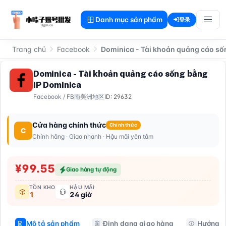
Danh mục sản phẩm
登录
Trang chủ
Facebook
Dominica - Tài khoản quảng cáo số
Dominica - Tài khoản quảng cáo sống bằng
IP Dominica
Facebook
/
FB南美洲地区
ID: 29632
Cửa hàng chính thức
Chính thức
C
Chính hãng · Giao nhanh · Hậu mãi yên tâm
¥99.55
Giao hàng tự động
TỒN KHO
HẬU MÃI
1
24 giờ
Mô tả sản phẩm
Định dạng giao hàng
Hướng d