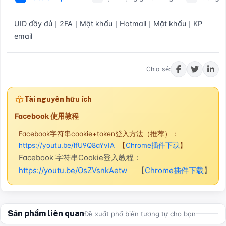
UID đầy đủ｜2FA｜Mật khẩu｜Hotmail｜Mật khẩu｜KP 
email
Mua ngay
Chia sẻ:
Tài nguyên hữu ích
Facebook 使用教程
Facebook字符串cookie+token登入方法（推荐）：
https://youtu.be/lfU9Q8aYvIA
【
Chrome插件下载
】
Facebook 字符串Cookie登入教程：
https://youtu.be/OsZVsnkAetw
【
Chrome插件下载
】
Sản phẩm liên quan
Đề xuất phổ biến tương tự cho bạn