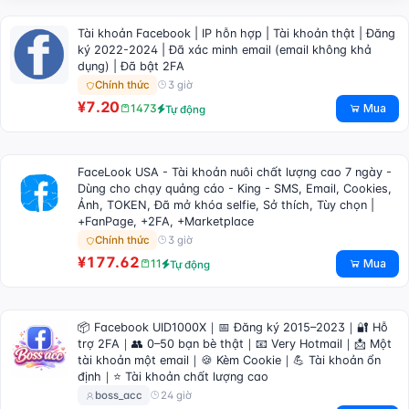
Tài khoản Facebook | IP hỗn hợp | Tài khoản thật | Đăng
ký 2022-2024 | Đã xác minh email (email không khả
dụng) | Đã bật 2FA
3 giờ
Chính thức
¥7.20
Mua
1473
Tự động
FaceLook USA - Tài khoản nuôi chất lượng cao 7 ngày -
Dùng cho chạy quảng cáo - King - SMS, Email, Cookies,
Ảnh, TOKEN, Đã mở khóa selfie, Sở thích, Tùy chọn |
+FanPage, +2FA, +Marketplace
3 giờ
Chính thức
¥177.62
Mua
11
Tự động
📦 Facebook UID1000X｜📅 Đăng ký 2015–2023｜🔐 Hỗ
trợ 2FA｜👥 0–50 bạn bè thật｜📧 Very Hotmail｜📩 Một
tài khoản một email｜🍪 Kèm Cookie｜💪 Tài khoản ổn
định｜⭐ Tài khoản chất lượng cao
24 giờ
boss_acc