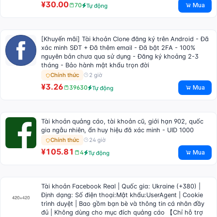
¥30.00
Mua
70
Tự động
[Khuyến mãi] Tài khoản Clone đăng ký trên Android - Đã
xác minh SĐT + Đã thêm email - Đã bật 2FA - 100%
nguyên bản chưa qua sử dụng - Đăng ký khoảng 2-3
tháng - Bảo hành mật khẩu trọn đời
2 giờ
Chính thức
¥3.26
Mua
39630
Tự động
Tài khoản quảng cáo, tài khoản cũ, giới hạn 902, quốc
gia ngẫu nhiên, ẩn huy hiệu đã xác minh - UID 1000
24 giờ
Chính thức
¥105.81
Mua
4
Tự động
Tài khoản Facebook Real | Quốc gia: Ukraine (+380) |
Định dạng: Số điện thoại:Mật khẩu:UserAgent | Cookie
trình duyệt | Bao gồm bạn bè và thông tin cá nhân đầy
đủ | Không dùng cho mục đích quảng cáo 【Chỉ hỗ trợ