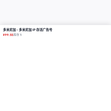
多米尼加 - 多米尼加 IP 存活广告号
购买
¥99.55
库存
1
商品
代理
使用教程
常见问题
联系
API
登录
© 2026 All rights reserved.
Privacy Policy
服务条款
售后政策