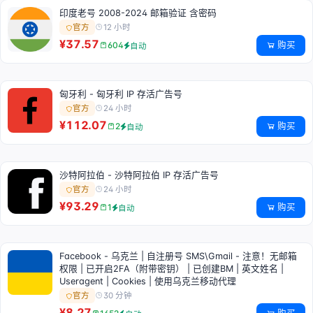
印度老号 2008-2024 邮箱验证 含密码
12 小时
官方
¥37.57
购买
604
自动
匈牙利 - 匈牙利 IP 存活广告号
24 小时
官方
¥112.07
购买
2
自动
沙特阿拉伯 - 沙特阿拉伯 IP 存活广告号
24 小时
官方
¥93.29
购买
1
自动
Facebook - 乌克兰 | 自注册号 SMS\Gmail - 注意！无邮箱
权限 | 已开启2FA（附带密钥） | 已创建BM | 英文姓名 |
Useragent | Cookies | 使用乌克兰移动代理
30 分钟
官方
¥8.27