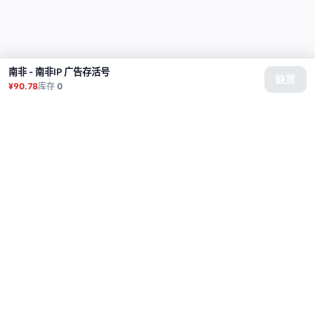
南非 - 南非IP 广告存活号
缺货
¥90.78
库存
0
商品
代理
使用教程
常见问题
联系
API
登录
© 2026 All rights reserved.
Privacy Policy
服务条款
售后政策