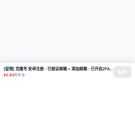
[促销] 克隆号 安卓注册 - 已验证邮箱 + 添加邮箱 - 已开启2FA - 100% 原始未动过 - 注册约 21-30 天 - 密码终身保用
缺货
¥2.82
库存
0
商品
代理
使用教程
常见问题
联系
API
登录