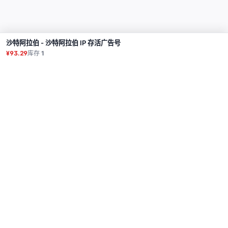
沙特阿拉伯 - 沙特阿拉伯 IP 存活广告号
购买
¥93.29
库存
1
商品
代理
使用教程
常见问题
联系
API
登录
© 2026 All rights reserved.
Privacy Policy
服务条款
售后政策