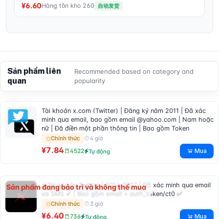
¥6.60
Hàng tồn kho 260
自动发货
Sản phẩm liên
Recommended based on category and
quan
popularity
Tài khoản x.com (Twitter) | Đăng ký năm 2011 | Đã xác
minh qua email, bao gồm email @yahoo.com | Nam hoặc
nữ | Đã điền một phần thông tin | Bao gồm Token
4 giờ
Chính thức
¥7.84
Mua
4522
Tự động
⚡ Tài khoản Twitter | 2014-2017 | Đã xác minh qua email
Sản phẩm đang bảo trì và không thể mua
và SMS ✔ | Bao gồm email + auth_token/ct0 ✅
3 giờ
Chính thức
¥6.40
Mua
736
Tự động