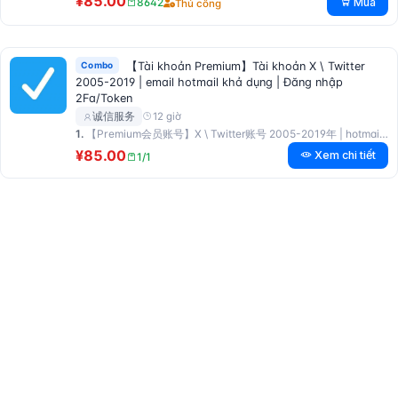
¥85.00
Mua
8642
Thủ công
Combo
【Tài khoản Premium】Tài khoản X \ Twitter
2005-2019 | email hotmail khả dụng | Đăng nhập
2Fa/Token
12 giờ
诚信服务
1.
【Premium会员账号】X \ Twitter账号 2005-2019年 | hotmail邮箱可用 | 开通2Fa/Token登录
¥85.00
Xem chi tiết
1/1