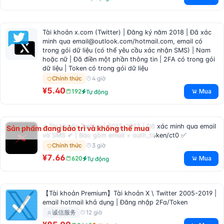
Tài khoản x.com (Twitter) | Đăng ký năm 2018 | Đã xác
minh qua
email@outlook.com
/hotmail.com, email có
trong gói dữ liệu (có thể yêu cầu xác nhận SMS) | Nam
hoặc nữ | Đã điền một phần thông tin | 2FA có trong gói
dữ liệu | Token có trong gói dữ liệu
4 giờ
Chính thức
¥5.40
Mua
192
Tự động
⚡ Tài khoản Twitter | 2012-2013 | Đã xác minh qua email
Sản phẩm đang bảo trì và không thể mua
và SMS ✔ | Bao gồm email + auth_token/ct0 ✅
3 giờ
Chính thức
¥7.66
Mua
620
Tự động
【Tài khoản Premium】Tài khoản X \ Twitter 2005-2019 |
email hotmail khả dụng | Đăng nhập 2Fa/Token
12 giờ
诚信服务