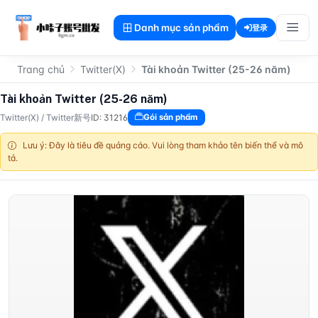
Danh mục sản phẩm
登录
Trang chủ
Twitter(X)
Tài khoản Twitter (25-26 năm)
Tài khoản Twitter (25-26 năm)
Twitter(X)
/
Twitter新号
ID: 31216
Gói sản phẩm
Lưu ý: Đây là tiêu đề quảng cáo. Vui lòng tham khảo tên biến thể và mô
tả.