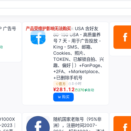
IP 广告号
FaceLook USA 含好友
产品受维护影响无法购买
80-150 USA - 高质量养
号 7 天 - 用于广告投放 -
King - SMS、邮箱、
动
Cookies、照片、
TOKEN、已解锁自拍、兴
趣、偏好 | ）+FanPage、
+2FA、+Marketplace、
+已删除手机号
3 小时
官方
¥281.12
270
自动
购买
ID1000X
随机国家老账号（95%非
–2023｜
洲），注册时间2007-