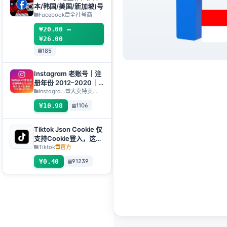
本/韩国/美国/新加坡)号
Facebook
全社号商
¥20.00 –
¥26.00
185
Instagram 老账号｜注
册年份 2012–2020｜
格式：用户名:密
Instagra...
大卖特卖…
码:2FA:API:IAM【仅支
¥10.98
1106
持临时使用，所有库存
完成自动检查存活，所
以不对死号进行售后，
Tiktok Json Cookie 仅
如果介意请勿下单】
支持Cookie登入，这个
产品没有售后，包括购
Tiktok
官方
买前存在的问题
¥0.40
91239