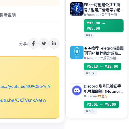
FB---可创建公共主页
号 / 耐用广告老号 / 老
主页(粉丝专页)组合
Facebook
全社号商
售后说明
¥45.00 –
¥65.00
47
分享:
🔥🔥推荐Telegram美国
🇺🇸+1精养稳定成品号
（包登录成功使用）api
Telegram
顺鼠小铺…
接码手机电脑都可登录 ❗️
¥5.18 – ¥12.80
使用教程请看详情
359
Discord 账号已验证手
tps://youtu.be/lfU9Q8aYvIA
机号和邮箱（Hotmail
Live）包含2FA和
Discord
官方
youtu.be/OsZVsnkAetw
Token
¥2.61 – ¥5.80
308