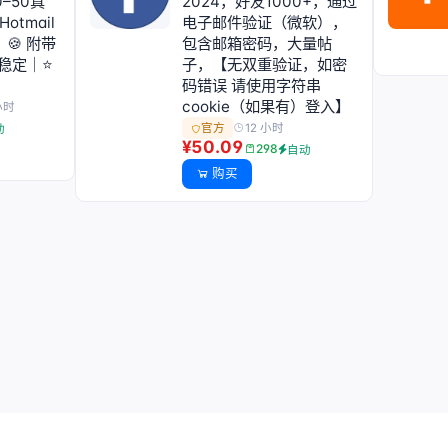
0–50真
2024，好友1000+，通过
Hotmail
电子邮件验证（微软），
🍪 附带
包含邮箱密码，大量帖
号稳定｜⭐
子，【无双重验证，如密
码错误 请使用字符串
cookie（如果有）登入】
小时
12 小时
官方
动
¥50.09
298
自动
购买