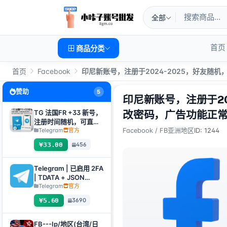
全部
首页
商品分类
首页
Facebook
印尼新账号，注册于2024-2025，好友随
赞助
5
印尼新账号，注册于2
TG 法国FR +33 新号，
改密码，广告功能正常
注册时间随机，可直接
获取验证码登入，支持
Telegram
官方
Facebook
/
FB亚洲地区
ID: 1244
任何设备（获取验证码
¥33.00
456
+tdata/session文件）
🔥
Telegram | 已启用 2FA
| TDATA + JSON
.SESSION | 已通过手机
Telegram
官方
号 +1（美国）验证 | 账
¥5.60
3690
号年龄：30+ 天 | 注册
国家/地区：美国 | 任何
设备可登入
FB---Ip/地区(台湾/日