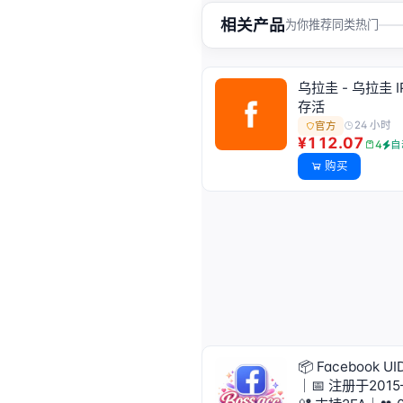
相关产品
为你推荐同类热门
乌拉圭 - 乌拉圭 
存活
24 小时
官方
¥112.07
4
自
购买
📦 Facebook U
｜📅 注册于2015