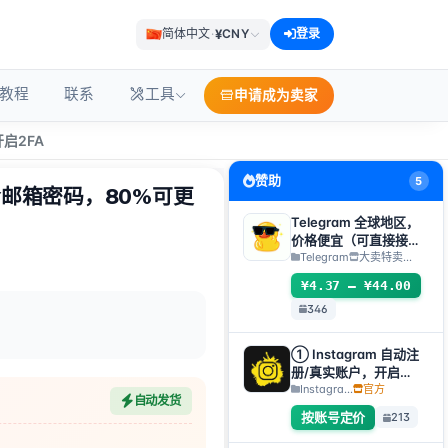
¥
简体中文
·
CNY
登录
教程
联系
工具
申请成为卖家
启2FA
赞助
5
含邮箱密码，80%可更
Telegram 全球地区，
价格便宜（可直接接码
登入/TDATA/JSON
Telegram
大卖特卖…
.SESSION）
¥4.37 – ¥44.00
346
① Instagram 自动注
册/真实账户，开启
2FA+邮箱【自选账户】
Instagra...
官方
自动发货
按账号定价
213