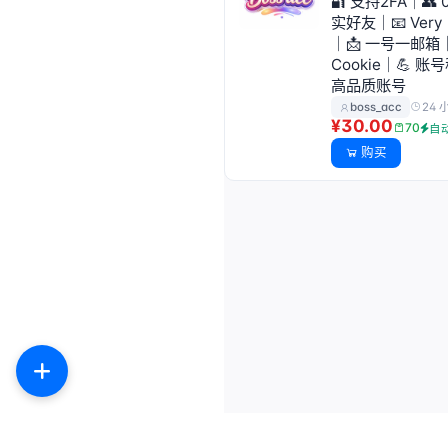
🔐 支持2FA｜👥 
实好友｜📧 Very 
｜📩 一号一邮箱｜
Cookie｜💪 账
高品质账号
24 
boss_acc
¥30.00
70
自
购买