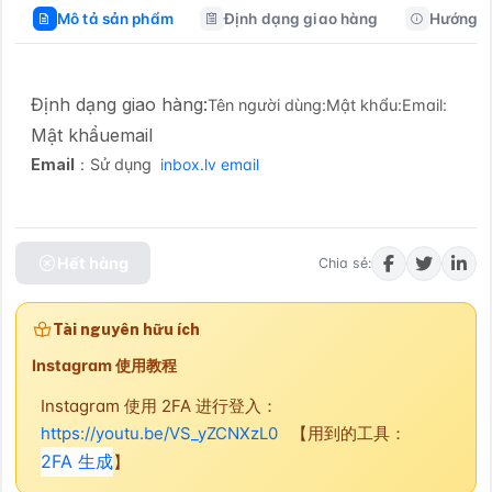
Mô tả sản phẩm
Định dạng giao hàng
Hướng d
Định dạng giao hàng:
Tên người dùng:Mật khẩu:Email:
Mật khẩu
email
Email
：Sử dụng 
 inbox.lv email
Hết hàng
Chia sẻ:
Tài nguyên hữu ích
Instagram 使用教程
Instagram 使用 2FA 进行登入：
https://youtu.be/VS_yZCNXzL0
【用到的工具：
2FA 生成
】