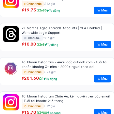
12 giờ
Chính thức
¥19.73
Mua
2685
Tự động
2+ Months Aged Threads Accounts | 2FA Enabled |
Worldwide Login Support
13 giờ
PrimeSto…
¥10.00
Mua
268
Tự động
Tài khoản Instagram - email gốc outlook.com - tuổi tài
khoản khoảng 3+ năm - 2000+ người theo dõi
24 giờ
Chính thức
¥201.60
Mua
1
Tự động
Tài khoản Instagram Châu Âu, kèm quyền truy cập email
| Tuổi tài khoản: 2-3 tháng
12 giờ
Chính thức
¥15.70
Mua
3988
Tự động