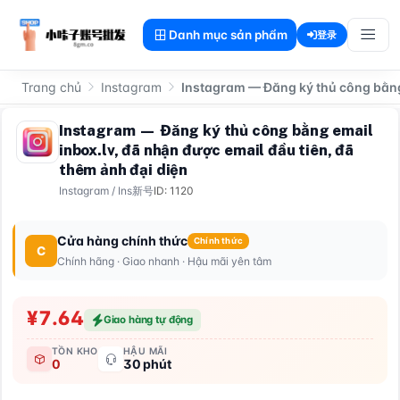
Danh mục sản phẩm
登录
Trang chủ
Instagram
Instagram — Đăng ký thủ công bằng 
Instagram — Đăng ký thủ công bằng email
inbox.lv, đã nhận được email đầu tiên, đã
thêm ảnh đại diện
Instagram
/
Ins新号
ID: 1120
Cửa hàng chính thức
Chính thức
C
Chính hãng · Giao nhanh · Hậu mãi yên tâm
¥7.64
Giao hàng tự động
TỒN KHO
HẬU MÃI
0
30 phút