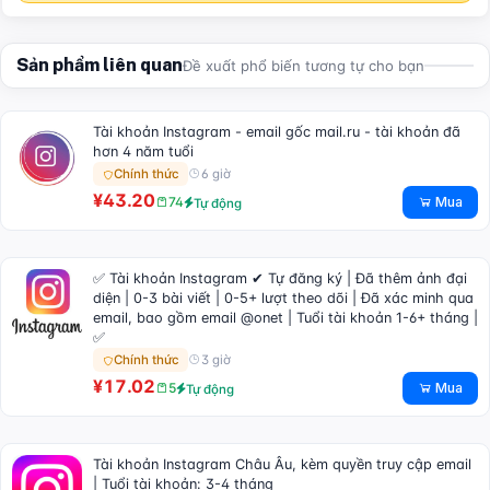
Sản phẩm liên quan
Đề xuất phổ biến tương tự cho bạn
Tài khoản Instagram - email gốc mail.ru - tài khoản đã
hơn 4 năm tuổi
6 giờ
Chính thức
¥43.20
Mua
74
Tự động
✅ Tài khoản Instagram ✔ Tự đăng ký | Đã thêm ảnh đại
diện | 0-3 bài viết | 0-5+ lượt theo dõi | Đã xác minh qua
email, bao gồm email @onet | Tuổi tài khoản 1-6+ tháng |
✅
3 giờ
Chính thức
¥17.02
Mua
5
Tự động
Tài khoản Instagram Châu Âu, kèm quyền truy cập email
| Tuổi tài khoản: 3-4 tháng