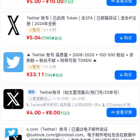
¥5.00 – ¥10.00
查看详情
2/3
Twitter 账号 | 已启用 Token | 含2FA | 已邮箱验证 | 混合IP注
册 | 2026年全新
1 小时
官方
¥5.04
购买
985
自动
🔥 Twitter 账号 高质量 • 2008-2020 • 100-500 粉丝 • 非
刷粉 • 粉丝不掉 • 附带可用 TOKEN 🔥
1 小时
官方
¥33.11
购买
66
自动
组合
Twitter账号（帖文置顶展示/热门号/25年号）
12 小时 - 24 小时
文文的小…
1.
Twitter绑手机号| 高质量 | 25年8月份-2Fa
2.
💥Twitter/X 账号💥帖文出现在搜索顶部标签💥 无隐形限流 💥高级版💥2FA / Token/ct0
¥4.00 – ¥8.00
查看详情
2/2
x.com（Twitter）账号 | 已通过电子邮件验证
@outlook.com/@hotmail.com，电子邮件地址包含在数据中