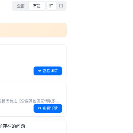
全部
有货
查看详情
号精品首选【需要其他国家请联系店铺客服】
3.
美国满年tiktok白号美国
查看详情
购买前存在的问题