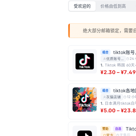
受欢迎的
价格由低到高
绝大部分邮箱锁定，需要
tikto
组合
24
优质账号…
1.
Tiktok 韩国 6
¥2.30 – ¥7.49
tiktok各
组合
12 小
灰猫店铺
1.
日本满月tiktok
¥5.00 – ¥23.
Ti
赞助
自选
无售后
官方