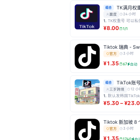
TK满月权
组合
24 小时
赢度
1.
TK权重号 可以私
¥8.00
1/1
Tiktok 瑞典 - S
3 小时
官方
¥1.35
67
自动
TikTok账
组合
12 
三岁跨境
1.
默认发韩国TikTo
¥5.30 – ¥23.
Tiktok 新加坡 8
3 小时
官方
¥1.35
1740
自