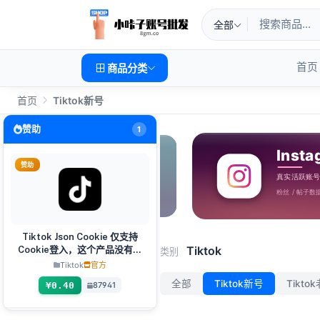
全部
首页
商品分类
首页
Tiktok新号
赞助
1
赞助
Tiktok Json Cookie 仅支持
Tiktok新
Tiktok
Cookie登入，这个产品没有售
类别
后，包括购买前存在的问题
Tiktok
官方
全部
Tiktok新号
Tikto
¥0.40
87941