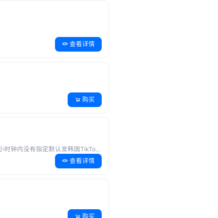
查看详情
购买
小时钟内没有指定默认发韩国TikTok
2.
日本日区TikTok账号 | 30天以上白号
查看详情
购买