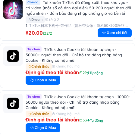
Combo
Tài khoản TikTok đã đăng xuất theo khu vực -
có video (một số có ảnh đại diện) 50-200 người theo dõi
ngẫu nhiên - đảm bảo đăng nhập chống gió và bền bỉ
24 giờ
Dream
1.
TikTok日本下机号-带作品（部分带头像）随机50-200粉丝 包登录抗风耐造
¥20.00
Xem chi tiết
2/2
Tự chọn
TikTok Json Cookie tài khoản tự chọn ·
50000+ người theo dõi · Chỉ hỗ trợ đăng nhập bằng
Cookie · Không có hậu mãi
Không hậu mãi
Chính thức
Định giá theo tài khoản
29
Tự động
Chọn & Mua
Tự chọn
TikTok Json Cookie tài khoản tự chọn · 10000-
50000 người theo dõi · Chỉ hỗ trợ đăng nhập bằng
Cookie · Không có hậu mãi
Không hậu mãi
Chính thức
Định giá theo tài khoản
53
Tự động
Chọn & Mua