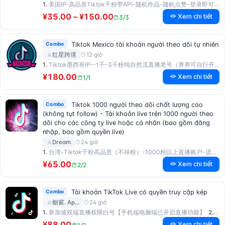
1.
美国IP-高品质Tiktok千粉带API-随机作品-随机点赞-登录即可开播～如有封禁包退包换，有问题可联系商家第一时间回复处理售后三天 …
¥35.00 – ¥150.00
Xem chi tiết
3/3
Combo
Tiktok Mexico tài khoản người theo dõi tự nhiên
12 giờ
红星跨境
1.
Tiktok墨西哥IP--1千-3千粉纯自然流直播老号（养养可自行开橱窗，此产品不包开橱窗）---适用于直播商务运营--包登陆售后无忧
¥180.00
Xem chi tiết
1/1
Combo
Tiktok 1000 người theo dõi chất lượng cao
(không tụt follow) - Tài khoản live trên 1000 người theo
dõi cho các công ty live hoặc cá nhân (bao gồm đăng
nhập, bao gồm quyền live)
24 giờ
Dream
1.
台湾-Tiktok千粉高品质（不掉粉）-1000粉以上直播账户-适用于商务运营起号，各类直播公司或个人 …
¥65.00
Xem chi tiết
2/2
Combo
Tài khoản TikTok Live có quyền truy cập kép
24 giờ
橱窗. Ap…
1.
新加坡双端直播权限白号【手机端电脑端已开启直播功能】
2.
韩
¥88.00
Xem chi tiết