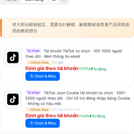
绝大部分邮箱锁定，需要自行解锁，解锁教程请查看产品详情底
部的教程部分
Tự chọn
Tài khoản TikTok tự chọn · 100-1000 người
theo dõi · Kèm thông tin email
6 giờ
Chính thức
Định giá theo tài khoản
2194
Tự động
Chọn & Mua
Tự chọn
TikTok Json Cookie tài khoản tự chọn · 1001-
5000 người theo dõi · Chỉ hỗ trợ đăng nhập bằng Cookie
· Không có hậu mãi
Không hậu mãi
Chính thức
Định giá theo tài khoản
400
Tự động
Chọn & Mua