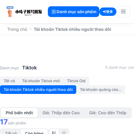
Danh mục sản phẩm
登录
Trang chủ
Tài khoản Tiktok nhiều người theo dõi
Tài khoản Tiktok nhiều người th
Tiktok
5 danh mục con
Danh mục
Tất cả
Tài khoản Tiktok mới
Tiktok Old
Tài khoản Tiktok nhiều người theo dõi
Tài khoản quảng cáo Tiktok
Phổ biến nhất
Giá: Thấp đến Cao
Giá: Cao đến Thấp
17
sản phẩm
Tất cả
Còn hàng