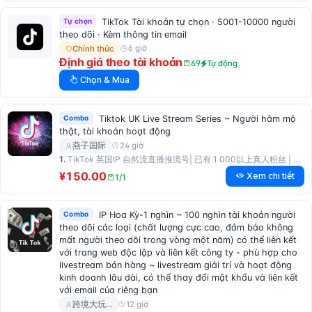
Tự chọn
TikTok Tài khoản tự chọn · 5001-10000 người
theo dõi · Kèm thông tin email
6 giờ
Chính thức
Định giá theo tài khoản
69
Tự động
Chọn & Mua
Combo
Tiktok UK Live Stream Series ~ Người hâm mộ
thật, tài khoản hoạt động
24 giờ
燕子国际
1.
TikTok 英国IP 自然流直播推流号| 已有 1 000以上真人粉丝 | 已有多个视频，大量点赞和播放 l 适用各类直播及商务账号（可换绑邮箱及手机号）
¥150.00
Xem chi tiết
1/1
Combo
IP Hoa Kỳ-1 nghìn ~ 100 nghìn tài khoản người
theo dõi các loại (chất lượng cực cao, đảm bảo không
mất người theo dõi trong vòng một năm) có thể liên kết
với trang web độc lập và liên kết công ty - phù hợp cho
livestream bán hàng ~ livestream giải trí và hoạt động
kinh doanh lâu dài, có thể thay đổi mật khẩu và liên kết
với email của riêng bạn
12 giờ
跨境大玩…