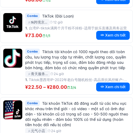
1/2
Combo
TikTok (Đài Loan)
12 giờ
tk跨境京…
1.
台湾IP-tiktok满两个月千粉不掉粉-适用于娱乐直播及商务运营
¥73.00
Xem chi tiết
1/1
Combo
Tiktok tài khoản có 1000 người theo dõi toàn
cầu, lưu lượng truy cập tự nhiên, chất lượng cao, quyền
phát trực tiếp, trọng số cao, đảm bảo đăng nhập sau
bán hàng, đảm bảo có chức năng quyền phát trực tiếp
24 giờ
青天服务…
1.
Tiktok墨西哥IP-2022年老白号随机粉丝-高品质抗风控账户-适用于起号及商务运营-售后3天如有封禁包补 …
¥22.50 – ¥280.00
Xem chi tiết
3/4
Combo
Tài khoản TikTok đã đăng xuất từ các khu vực
khác nhau trên thế giới - có video - một số có ảnh đại
diện - tài khoản cũ có trọng số cao - 50-500 người theo
dõi ngẫu nhiên - đảm bảo 100% có thể sử dụng (hoàn
tiền hoặc đổi nếu bị cấm)
24 giờ
元气小店