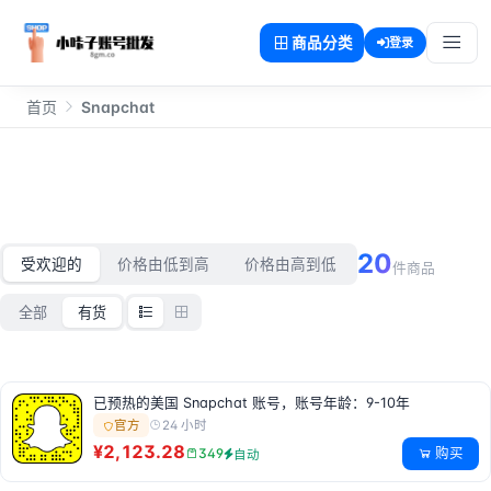
商品分类
登录
首页
Snapchat
Snapchat
20
受欢迎的
价格由低到高
价格由高到低
件商品
全部
有货
已预热的美国 Snapchat 账号，账号年龄：9-10年
24 小时
官方
¥2,123.28
购买
349
自动