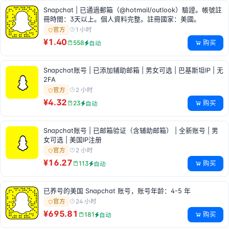
Snapchat | 已通過郵箱（@hotmail/outlook）驗證。帳號註
冊時間：3天以上。個人資料完整。註冊國家：美國。
1 小时
官方
¥1.40
购买
558
自动
Snapchat账号 | 已添加辅助邮箱 | 男女可选 | 巴基斯坦IP | 无
2FA
2 小时
官方
¥4.32
购买
23
自动
Snapchat账号 | 已邮箱验证（含辅助邮箱） | 全新账号 | 男
女可选 | 美国IP注册
2 小时
官方
¥16.27
购买
113
自动
已养号的美国 Snapchat 账号，账号年龄：4-5 年
24 小时
官方
¥695.81
购买
181
自动