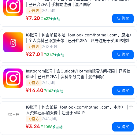
| 已开启2FA | 手机端注册 | 混合国家
2 小时
官方
¥7.20
购买
627
自动
IG账号 | 包含邮箱地址（outlook.com/hotmail.com，原始）
| 个人资料已添加头像 | 已开启2FA | 账号注册于英国IP地址
12 小时
官方
¥27.01
购买
347
自动
Instagram账号 | 含Outlook/Hotmail邮箱访问权限 | 已短信
验证 | 已开启2FA | 资料部分完善 | 混合国家
2 小时
官方
¥14.40
购买
162
自动
IG账号 | 包含邮箱（outlook.com/hotmail.com，本地） | 个
人资料已添加头像 | 注册于MIX IP
48 小时
官方
¥3.24
购买
1058
自动