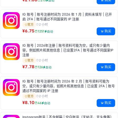
购买
215
自动
IG 账号 | 账号注册时间为 2026 年 1 月 | 资料未填写 | 已开
启 2FA | 账号通过不同国家的 IP 注册
2 小时
官方
¥6.75
购买
1251
自动
IG 账号 | 2026年注册 | 账号资料可能为空，或只有少量内
容，例如照片和其他信息 | 已设置2FA | 账号通过不同国家IP
注册
2 小时
官方
¥7.78
购买
126
自动
IG 账号 | 账号注册时间为 2026 年 2 月 | 账号资料可能为
空，或只有少量内容，如照片和其他信息 | 已设置 2FA | 账号
通过不同国家的 IP 注册
2 小时
官方
¥8.10
购买
46
自动
Instagram账号 | 不含邮箱 | 空白账号（无帖子、无头像等）