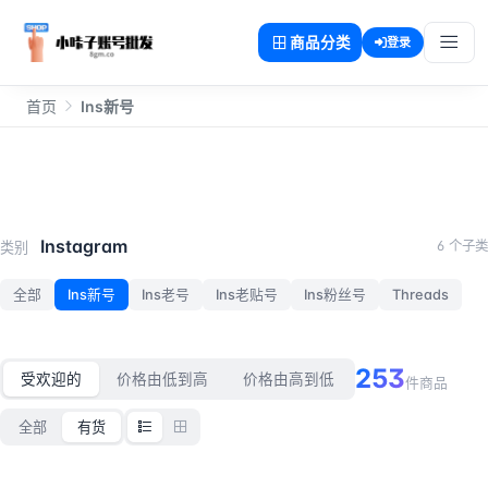
商品分类
登录
首页
Ins新号
Ins新号
Instagram
6 个子类
类别
全部
Ins新号
Ins老号
Ins老贴号
Ins粉丝号
Threads
253
受欢迎的
价格由低到高
价格由高到低
件商品
全部
有货