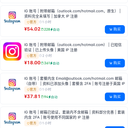
IG 账号 | 附带邮箱（outlook.com/hotmail.com，原生） |
资料完全未填写 | 加拿大 IP 注册
1 小时
官方
¥54.02
购买
228
自动
IG 账号 | 附带邮箱（outlook.com/hotmail.com） | 已短信
验证 | 已上传头像 | 美国 IP 注册
2 小时
官方
¥18.00
购买
361
自动
IG 账号 | 套餐内含
Email@outlook.com
/hotmail.com 邮箱
（自带） | 资料已添加头像 | 套餐含 2FA | 账号注册于英国 IP
1 小时
官方
¥37.81
购买
94
自动
IG 账号 | 邮箱已验证，套装内不含邮箱 | 资料部分完善 | 套装
内含 2FA | 账号使用不同国家的 IP 注册
1 小时
官方