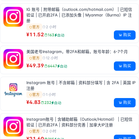
IG 账号 | 附带邮箱（outlook.com/hotmail.com） | 已短信
验证 | 已开启2FA | 已添加头像 | Myanmar（Burma）IP 注
册
2 小时
官方
¥11.52
购买
163
自动
美国老号Instagram，带2FA和邮箱，账号年龄：6-7个月
12 小时
官方
¥49.39
购买
6447
自动
Instagram 账号 | 不含邮箱 | 资料部分填写 | 含 2FA | 英国 IP
注册
1 小时
官方
¥4.83
购买
232
自动
Instagram账号 | 含辅助邮箱（Outlook/Hotmail） | 已短信
验证 | 已开启2FA | 资料部分完善 | 加拿大IP注册
2 小时
官方
¥21.60