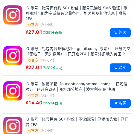
IG 账号 | 账号拥有约 50+ 粉丝 | 账号已通过 SMS 验证 | 账
号资料可能为空或仅有少量条目，如照片及其他信息 | 附带
2FA
1 小时
官方
¥27.01
购买
251
自动
IG 账号 | 礼包内含邮箱地址（gmail.com，原始） | 账号为空
（无帖子，无头像等） | 已开启2FA | 账号注册地为美国IP
2 小时
官方
¥27.01
购买
282
自动
IG 账号 | 附带邮箱（outlook.com/hotmail.com） | 已短信
验证 | 已开启2FA | 资料部分填充 | 澳大利亚 IP 注册
2 小时
官方
¥14.40
购买
591
自动
IG 账号 | 账号拥有 50+ 粉丝 | 不含邮箱 | 已添加头像 | 已开
启 2FA
1 小时
官方