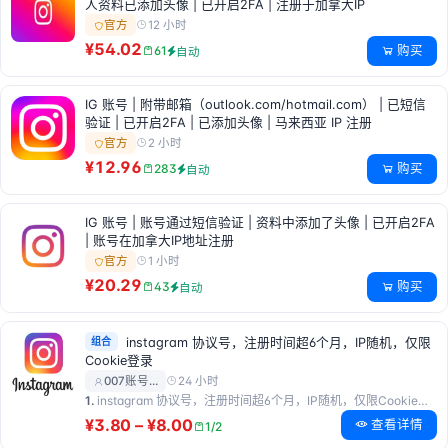
人资料已添加头像 | 已开启2FA | 注册于加拿大IP
12 小时
官方
¥54.02
购买
61
自动
IG 账号 | 附带邮箱（outlook.com/hotmail.com） | 已短信
验证 | 已开启2FA | 已添加头像 | 马来西亚 IP 注册
2 小时
官方
¥12.96
购买
283
自动
IG 账号 | 账号通过短信验证 | 资料中添加了头像 | 已开启2FA
| 账号在加拿大IP地址注册
1 小时
官方
¥20.29
购买
43
自动
组合
instagram 协议号，注册时间超6个月，IP随机，仅限
Cookie登录
24 小时
007账号…
1.
instagram 协议号，注册时间超6个月，IP随机，仅限Cookie、Session登录，部分资料已完善，有售后
¥3.80 – ¥8.00
查看详情
1/2