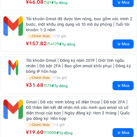
¥46.08
Mua
61
Tự động
Tài khoản Gmail đã được làm nóng, bao gồm xác minh 2
bước, mật khẩu ứng dụng và 10 mã dự phòng | Tuổi tài
khoản: 1-2 năm
12 giờ
Chính thức
¥157.82
Mua
4179
Tự động
Tài khoản Gmail | Đăng ký năm 2019 | Giới tính ngẫu
nhiên | Đã bật 2FA | Bao gồm email khôi phục | Đăng ký
bằng IP hỗn hợp
24 giờ
Chính thức
¥31.68
Mua
75
Tự động
Gmail | Đã xác minh bằng số điện thoại | Đã bật 2FA |
Đã thêm liên kết để nhận mã xác minh qua email và số
điện thoại của bạn | Ngày đăng ký: Hơn 3 tháng | Quốc
gia đăng ký: Hỗn hợp
2 giờ
Chính thức
¥19.60
Mua
1000
Tự động