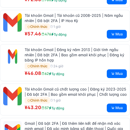
Tự động
Tài khoản Gmail | Tài khoản cũ 2008-2025 | Năm ngẫu
nhiên | Đã bật 2FA | IP Hoa Kỳ
1 giờ
Chính thức
¥57.46
Mua
476
Tự động
Tài khoản Gmail | Đăng ký năm 2013 | Giới tính ngẫu
nhiên | Đã bật 2FA | Bao gồm email khôi phục | Đăng ký
bằng IP hỗn hợp
24 giờ
Chính thức
¥46.08
Mua
62
Tự động
Tài khoản Gmail cũ chất lượng cao | Đăng ký 2023-2025
| Đã bật 2FA | Bao gồm email khôi phục | Chất lượng cao
1 giờ
Chính thức
¥43.20
Mua
57
Tự động
Gmail | Đã bật 2FA | Đã thêm liên kết để nhận mã xác
minh email | Đã xác minh bằng số điện thoại | Quốc gia