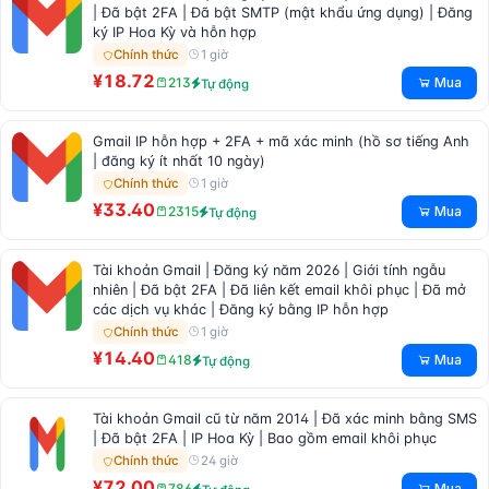
| Đã bật 2FA | Đã bật SMTP (mật khẩu ứng dụng) | Đăng
ký IP Hoa Kỳ và hỗn hợp
1 giờ
Chính thức
¥18.72
Mua
213
Tự động
Gmail IP hỗn hợp + 2FA + mã xác minh (hồ sơ tiếng Anh
| đăng ký ít nhất 10 ngày)
1 giờ
Chính thức
¥33.40
Mua
2315
Tự động
Tài khoản Gmail | Đăng ký năm 2026 | Giới tính ngẫu
nhiên | Đã bật 2FA | Đã liên kết email khôi phục | Đã mở
các dịch vụ khác | Đăng ký bằng IP hỗn hợp
1 giờ
Chính thức
¥14.40
Mua
418
Tự động
Tài khoản Gmail cũ từ năm 2014 | Đã xác minh bằng SMS
| Đã bật 2FA | IP Hoa Kỳ | Bao gồm email khôi phục
24 giờ
Chính thức
¥72.00
Mua
786