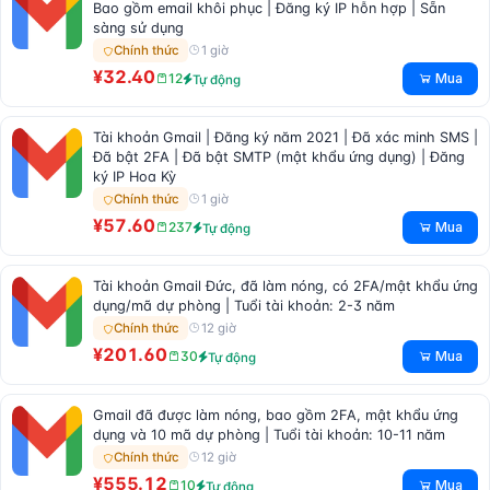
Bao gồm email khôi phục | Đăng ký IP hỗn hợp | Sẵn
sàng sử dụng
1 giờ
Chính thức
¥32.40
Mua
12
Tự động
Tài khoản Gmail | Đăng ký năm 2021 | Đã xác minh SMS |
Đã bật 2FA | Đã bật SMTP (mật khẩu ứng dụng) | Đăng
ký IP Hoa Kỳ
1 giờ
Chính thức
¥57.60
Mua
237
Tự động
Tài khoản Gmail Đức, đã làm nóng, có 2FA/mật khẩu ứng
dụng/mã dự phòng | Tuổi tài khoản: 2-3 năm
12 giờ
Chính thức
¥201.60
Mua
30
Tự động
Gmail đã được làm nóng, bao gồm 2FA, mật khẩu ứng
dụng và 10 mã dự phòng | Tuổi tài khoản: 10-11 năm
12 giờ
Chính thức
¥555.12
Mua
10
Tự động