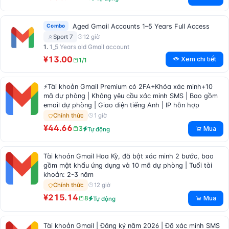
Combo
Aged Gmail Accounts 1–5 Years Full Access
12 giờ
Sport 7
1.
1_5 Years old Gmail account
¥13.00
Xem chi tiết
1/1
⚡Tài khoản Gmail Premium có 2FA+Khóa xác minh+10
mã dự phòng | Không yêu cầu xác minh SMS | Bao gồm
email dự phòng | Giao diện tiếng Anh | IP hỗn hợp
1 giờ
Chính thức
¥44.66
Mua
3
Tự động
Tài khoản Gmail Hoa Kỳ, đã bật xác minh 2 bước, bao
gồm mật khẩu ứng dụng và 10 mã dự phòng | Tuổi tài
khoản: 2-3 năm
12 giờ
Chính thức
¥215.14
Mua
8
Tự động
Tài khoản Gmail | Đăng ký năm 2026 | Đã xác minh SMS