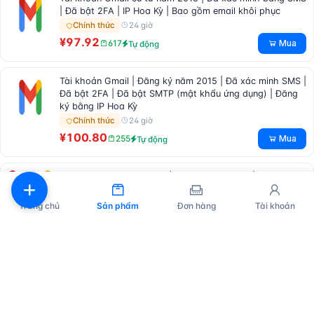
| Đã bật 2FA | IP Hoa Kỳ | Bao gồm email khôi phục
24 giờ
Chính thức
¥97.92
Mua
617
Tự động
Tài khoản Gmail | Đăng ký năm 2015 | Đã xác minh SMS |
Đã bật 2FA | Đã bật SMTP (mật khẩu ứng dụng) | Đăng
ký bằng IP Hoa Kỳ
24 giờ
Chính thức
¥100.80
Mua
255
Tự động
Tài khoản cũ 2009 Gmail | Đã xác minh SMS | Đã bật
2FA | Bao gồm email phụ | Địa chỉ IP Hoa Kỳ
1 giờ
Chính thức
Trang chủ
Sản phẩm
Đơn hàng
Tài khoản
¥230.40
Mua
25
Tự động
Tài khoản Gmail đã kích hoạt, có 2FA, mật khẩu ứng
dụng và 10 mã dự phòng | Tuổi tài khoản: 8-9 năm
12 giờ
Chính thức
¥419.76
Mua
46
Tự động