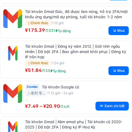
Tài khoản Gmail Đức, đã được làm nóng, hỗ trợ 2FA/mật
khẩu ứng dụng/mã dự phòng, tuổi tài khoản: 1-2 năm
12 giờ
Chính thức
¥175.39
Mua
331
Tự động
Tài khoản Gmail | Đăng ký năm 2012 | Giới tính ngẫu
nhiên | Đã bật 2FA | Bao gồm email khôi phục | Đăng ký
IP hỗn hợp
24 giờ
Chính thức
¥51.84
Mua
33
Tự động
Combo
Tài khoản Google cũ
12 giờ - 24 giờ
老刘 专…
…
¥7.49 – ¥20.90
Xem chi tiết
4/5
Tài khoản Gmail | Kèm email phụ | Tài khoản cũ 2020-
2025 | Đã bật 2FA | Đăng ký IP Hoa Kỳ