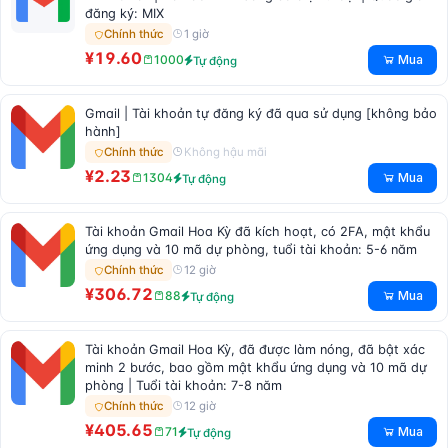
đăng ký: MIX
1 giờ
Chính thức
¥19.60
Mua
1000
Tự động
Gmail | Tài khoản tự đăng ký đã qua sử dụng [không bảo
hành]
Không hậu mãi
Chính thức
¥2.23
Mua
1304
Tự động
Tài khoản Gmail Hoa Kỳ đã kích hoạt, có 2FA, mật khẩu
ứng dụng và 10 mã dự phòng, tuổi tài khoản: 5-6 năm
12 giờ
Chính thức
¥306.72
Mua
88
Tự động
Tài khoản Gmail Hoa Kỳ, đã được làm nóng, đã bật xác
minh 2 bước, bao gồm mật khẩu ứng dụng và 10 mã dự
phòng | Tuổi tài khoản: 7-8 năm
12 giờ
Chính thức
¥405.65
Mua
71
Tự động