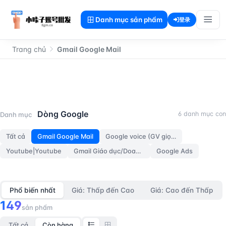
Danh mục sản phẩm
登录
Trang chủ
Gmail Google Mail
Gmail Google Mail
Dòng Google
6 danh mục con
Danh mục
Tất cả
Gmail Google Mail
Google voice (GV giọng nói)
Youtube|Youtube
Gmail Giáo dục/Doanh nghiệp
Google Ads
Phổ biến nhất
Giá: Thấp đến Cao
Giá: Cao đến Thấp
149
sản phẩm
Tất cả
Còn hàng