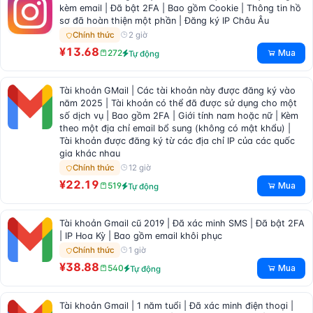
kèm email | Đã bật 2FA | Bao gồm Cookie | Thông tin hồ
sơ đã hoàn thiện một phần | Đăng ký IP Châu Âu
2 giờ
Chính thức
¥13.68
Mua
272
Tự động
Tài khoản GMail | Các tài khoản này được đăng ký vào
năm 2025 | Tài khoản có thể đã được sử dụng cho một
số dịch vụ | Bao gồm 2FA | Giới tính nam hoặc nữ | Kèm
theo một địa chỉ email bổ sung (không có mật khẩu) |
Tài khoản được đăng ký từ các địa chỉ IP của các quốc
gia khác nhau
12 giờ
Chính thức
¥22.19
Mua
519
Tự động
Tài khoản Gmail cũ 2019 | Đã xác minh SMS | Đã bật 2FA
| IP Hoa Kỳ | Bao gồm email khôi phục
1 giờ
Chính thức
¥38.88
Mua
540
Tự động
Tài khoản Gmail | 1 năm tuổi | Đã xác minh điện thoại |