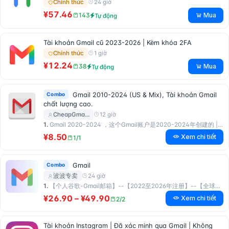
24 giờ
Chính thức
¥57.46
Mua
143
Tự động
Tài khoản Gmail cũ 2023-2026 | Kèm khóa 2FA
1 giờ
Chính thức
¥12.24
Mua
38
Tự động
Combo
Gmail 2010-2024 (US & Mix), Tài khoản Gmail
chất lượng cao.
12 giờ
CheapGma…
1.
Gmail 2020-2024 ，这个Gmail账户是2020-2024年创建的 | ⚡️该产品附带手机号。
¥8.50
Xem chi tiết
1/1
Combo
Gmail
24 giờ
波波专卖
1.
【个人谷歌-Gmail邮箱】--【2022至2026年注册】--【全球混区老号】--【已开2fa身份验证】 …
¥26.90 – ¥49.90
Xem chi tiết
2/2
Tài khoản Instagram | Đã xác minh qua Gmail | Không