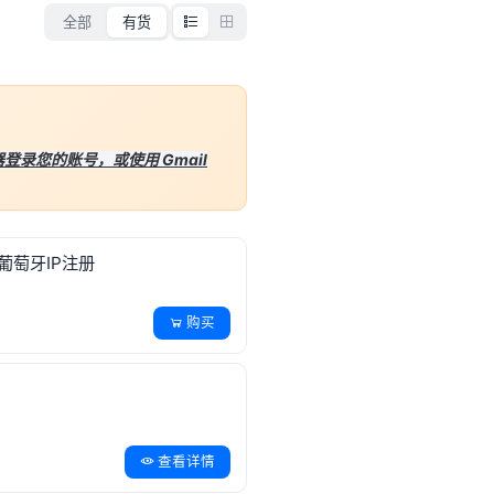
全部
有货
拟器登录您的账号，或使用 Gmail
| 葡萄牙IP注册
购买
查看详情