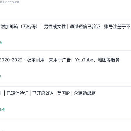
ail account
 包含附加邮箱（无密码） | 男性或女性 | 通过短信已验证 | 账号注册于不
动
 2020-2022 - 稳定耐用 - 未用于广告、YouTube、地图等服务
动
il | 已短信验证 | 已开启2FA | 美国IP | 含辅助邮箱
自动