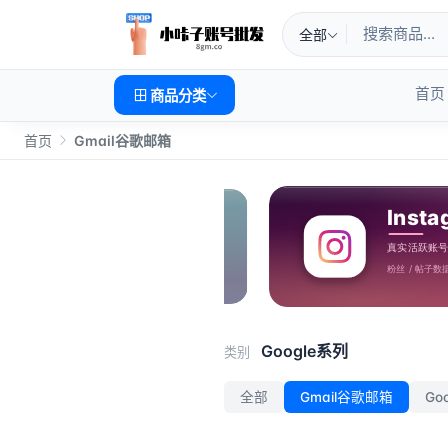
全部
首页
商品分类
首页
Gmail谷歌邮箱
Gmail
Google系列
类别
全部
Gmail谷歌邮箱
Go