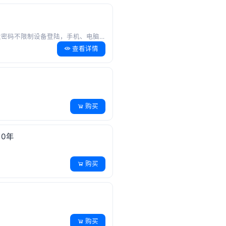
号）发货格式：账号——密码——辅助邮箱——2fa—年份-地区 …
查看详情
购买
10年
购买
购买