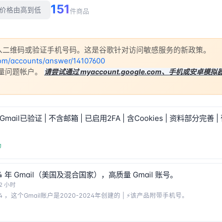
151
价格由高到低
件商品
入二维码或验证手机号码。这是谷歌针对访问敏感服务的新政策。
com/accounts/answer/14107600
质量问题帐户。
请尝试通过 myaccount.google.com、手机或安卓模
| Gmail已验证 | 不含邮箱 | 已启用2FA | 含Cookies | 资料部分完善 
动
024 年 Gmail（美国及混合国家），高质量 Gmail 账号。
12 小时
2024 ，这个Gmail账户是2020-2024年创建的 | ⚡️该产品附带手机号。