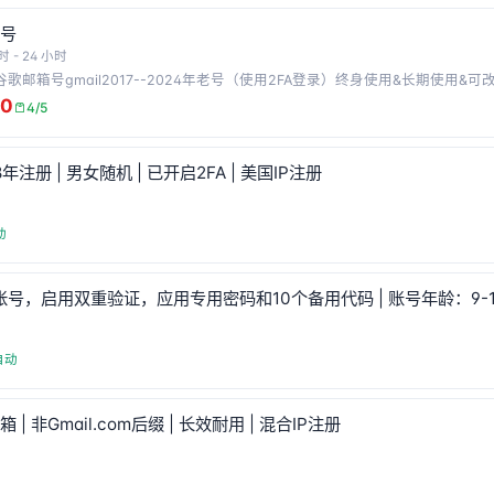
号
时 - 24 小时
mail2017--2024年老号（使用2FA登录）终身使用&长期使用&可改密码不限制设备登陆，手机、电脑都可以登陆 （但不要短时间内多设备登陆账
90
4/5
18年注册 | 男女随机 | 已开启2FA | 美国IP注册
动
l 帐号，启用双重验证，应用专用密码和10个备用代码 | 账号年龄：9-
自动
箱 | 非Gmail.com后缀 | 长效耐用 | 混合IP注册