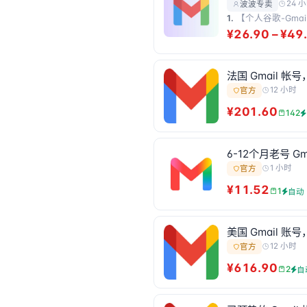
24 
波波专卖
1.
【个人谷歌-Gmai
¥26.90 – ¥49
法国 Gmail 
12 小时
官方
¥201.60
142
6-12个月老号 G
1 小时
官方
¥11.52
1
自动
美国 Gmail 
12 小时
官方
¥616.90
2
自