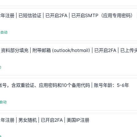
012年注册 | 已短信验证 | 已开启2FA | 已开启SMTP（应用专用密码） 
自动
 | 资料部分填充 | 附带邮箱 (outlook/hotmail) | 已开启2FA | 已上
动
l 帐号，含双重验证、应用密码和10个备用代码 | 账号年龄：5-6年
自动
21年注册 | 男女随机 | 已开启2FA | 美国IP注册
动