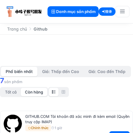
Danh mục sản phẩm
登录
Trang chủ
Github
Github
Phổ biến nhất
Giá: Thấp đến Cao
Giá: Cao đến Thấp
7
sản phẩm
Tất cả
Còn hàng
GITHUB.COM Tài khoản đã xác minh đi kèm email (Quyền
truy cập IMAP)
1 giờ
Chính thức