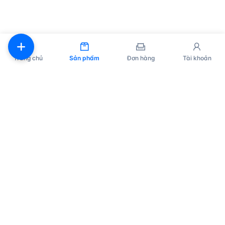
Trang chủ
Sản phẩm
Đơn hàng
Tài khoản
Sản phẩm
Proxy
Hướng dẫn sử dụng
Câu hỏi thường gặp
Liên hệ
API
Đăng nhập
© 2026 All rights reserved.
Privacy Policy
服务条款
售后政策