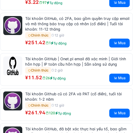
¥3.22
Mua
97
Tự động
Tài khoản GitHub, có 2FA, bao gồm quyền truy cập email
và mã thông báo truy cập cá nhân (cổ điển) | Tuổi tài
khoản: 11-12 tháng
12 giờ
Chính thức
¥251.42
Mua
1
Tự động
Tài khoản GitHub | Onet.pl email đã xác minh | Giới tính
hỗn hợp | IP toàn cầu hỗn hợp | Sẵn sàng sử dụng
2 giờ
Chính thức
¥11.52
Mua
26
Tự động
Tài khoản Github cũ có 2FA và PAT (cổ điển), tuổi tài
khoản: 1-2 năm
12 giờ
Chính thức
¥261.94
Mua
120
Tự động
Tài khoản GitHub, đã bật xác thực hai yếu tố, bao gồm