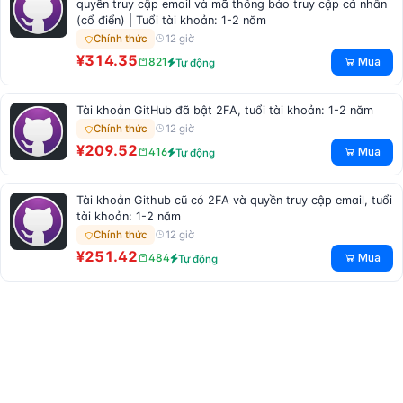
quyền truy cập email và mã thông báo truy cập cá nhân
(cổ điển) | Tuổi tài khoản: 1-2 năm
12 giờ
Chính thức
¥314.35
Mua
821
Tự động
Tài khoản GitHub đã bật 2FA, tuổi tài khoản: 1-2 năm
12 giờ
Chính thức
¥209.52
Mua
416
Tự động
Tài khoản Github cũ có 2FA và quyền truy cập email, tuổi
tài khoản: 1-2 năm
12 giờ
Chính thức
¥251.42
Mua
484
Tự động