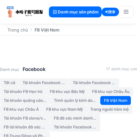
Danh mục sản phẩm
登录
Trang chủ
FB Việt Nam
FB Việt Nam
Facebook
17 danh mục con
Danh mục
Tất cả
Tài khoản Facebook mới
Tài khoản Facebook Old
Tài khoản FB Hẹn hò
FB khu vực Bắc Mỹ
FB khu vực Châu Âu
Tài khoản quảng cáo FB
Trình quản lý kinh doanh BM
FB Việt Nam
FB khu vực Châu Á
FB khu vực Nam Mỹ
Trang người hâm mộ
Tài khoản FB clone/via hack
FB đã xác minh danh tính lần 2
FB tài khoản đã xác minh 3 bước
Tài khoản Facebook quốc gia ngẫu nhiên cũ [chưa bật 2FA]
FB Trung Đông và Phi Trung Nam Bộ Old Accounts